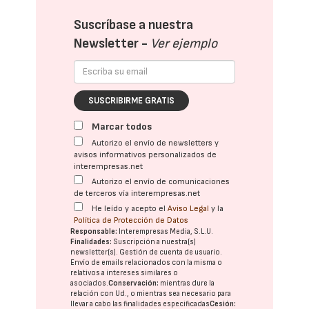
Suscríbase a nuestra
Newsletter -
Ver ejemplo
SUSCRIBIRME GRATIS
Marcar todos
Autorizo el envío de newsletters y
avisos informativos personalizados de
interempresas.net
Autorizo el envío de comunicaciones
de terceros vía interempresas.net
He leído y acepto el
Aviso Legal
y la
Política de Protección de Datos
Responsable:
Interempresas Media, S.L.U.
Finalidades:
Suscripción a nuestra(s)
newsletter(s). Gestión de cuenta de usuario.
Envío de emails relacionados con la misma o
relativos a intereses similares o
asociados.
Conservación:
mientras dure la
relación con Ud., o mientras sea necesario para
llevar a cabo las finalidades especificadas
Cesión: