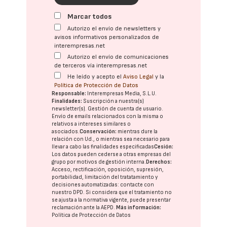
Marcar todos
Autorizo el envío de newsletters y
avisos informativos personalizados de
interempresas.net
Autorizo el envío de comunicaciones
de terceros vía interempresas.net
He leído y acepto el
Aviso Legal
y la
Política de Protección de Datos
Responsable:
Interempresas Media, S.L.U.
Finalidades:
Suscripción a nuestra(s)
newsletter(s). Gestión de cuenta de usuario.
Envío de emails relacionados con la misma o
relativos a intereses similares o
asociados.
Conservación:
mientras dure la
relación con Ud., o mientras sea necesario para
llevar a cabo las finalidades especificadas
Cesión:
Los datos pueden cederse a otras
empresas del
grupo
por motivos de gestión interna.
Derechos:
Acceso, rectificación, oposición, supresión,
portabilidad, limitación del tratatamiento y
decisiones automatizadas:
contacte con
nuestro DPD
. Si considera que el tratamiento no
se ajusta a la normativa vigente, puede presentar
reclamación ante la
AEPD
.
Más información:
Política de Protección de Datos