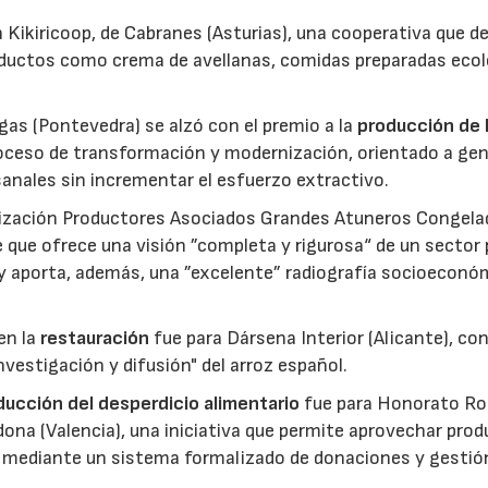
 Kikiricoop, de Cabranes (Asturias), una cooperativa que d
roductos como crema de avellanas, comidas preparadas eco
gas (Pontevedra) se alzó con el premio a la
producción de 
roceso de transformación y modernización, orientado a gen
anales sin incrementar el esfuerzo extractivo.
nización Productores Asociados Grandes Atuneros Congela
 que ofrece una visión ”completa y rigurosa“ de un sector
 y aporta, además, una ”excelente” radiografía socioeconó
en la
restauración
fue para Dársena Interior (Alicante), co
nvestigación y difusión" del arroz español.
reducción del desperdicio alimentario
fue para Honorato Ro
edona (Valencia), una iniciativa que permite aprovechar pro
cio mediante un sistema formalizado de donaciones y gestió