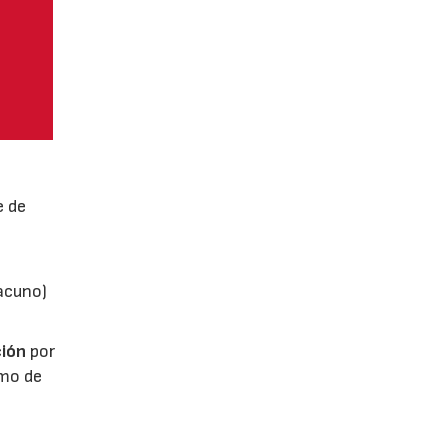
e de
vacuno)
ión
por
umo de