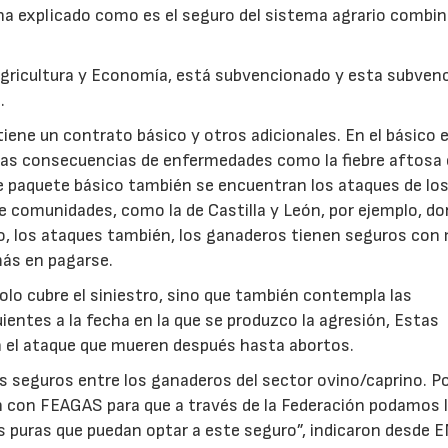
 ha explicado como es el seguro del sistema agrario combi
 Agricultura y Economía, está subvencionado y esta subven
.
tiene un contrato básico y otros adicionales. En el básico 
 las consecuencias de enfermedades como la fiebre aftosa 
te paquete básico también se encuentran los ataques de lo
ue comunidades, como la de Castilla y León, por ejemplo, do
o, los ataques también, los ganaderos tienen seguros co
más en pagarse.
lo cubre el siniestro, sino que también contempla las
ientes a la fecha en la que se produzco la agresión, Estas
 el ataque que mueren después hasta abortos.
 seguros entre los ganaderos del sector ovino/caprino. P
 con FEAGAS para que a través de la Federación podamos l
as puras que puedan optar a este seguro”, indicaron desde 