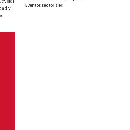
villa),
Eventos sectoriales
dad y
as