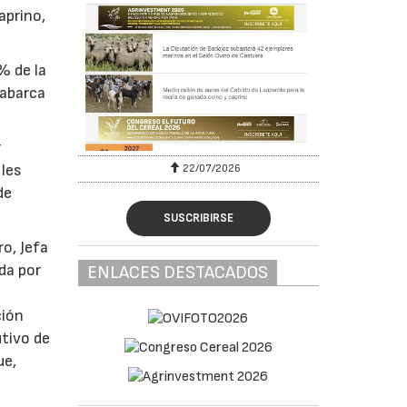
aprino,
% de la
 abarca
r
 les
22/07/2026
de
SUSCRIBIRSE
ro, Jefa
da por
ENLACES DESTACADOS
ción
utivo de
ue,