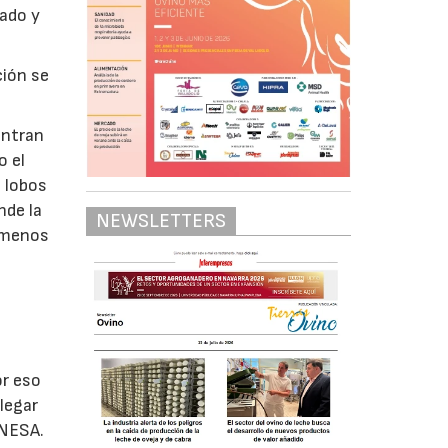
nado y
ción se
entran
o el
s lobos
nde la
NEWSLETTERS
n menos
or eso
legar
ENESA.