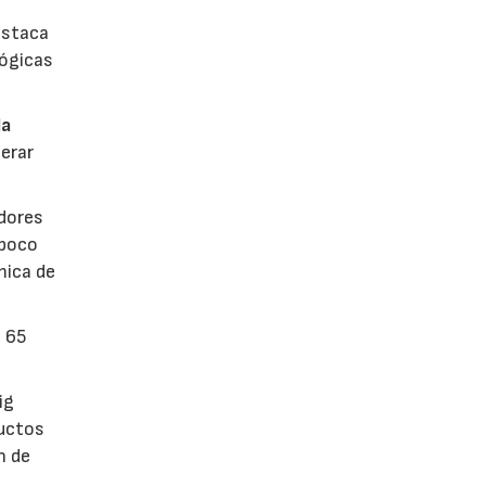
estaca
lógicas
la
erar
dores
 poco
mica de
n 65
ig
ductos
n de