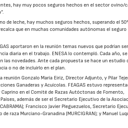
ntes, hay muy pocos seguros hechos en el sector ovino/c
”.
cuno de leche, hay muchos seguros hechos, superando el 50
 recalca que en muchas comunidades autónomas el seguro
AGAS aportaron en la reunión temas nuevos que podrían se
cia diaria en el trabajo. ENESA lo contempló. Cada año, se
22/07/2026
29/07/2026
gen las novedades. Ante cada propuesta se hace un estudio 
ia o no de incluirlo en el plan.
reunión Gonzalo María Eiriz, Director Adjunto, y Pilar Teje
ucciones Ganaderas y Acuícolas. FEAGAS estuvo representa
r Caprino en el Comité de Razas Autóctonas de Fomento,
 Países, además de ser el Secretario Ejecutivo de la Asocia
(CABRAMA); Francisco Javier Pleguezuelos, Secretario Ejec
ino de raza Murciano-Granadina (MURCIGRAN); y Manuel Luq