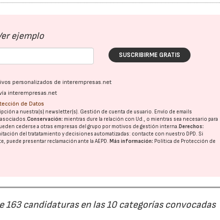
Ver ejemplo
SUSCRIBIRME GRATIS
ativos personalizados de interempresas.net
vía interempresas.net
otección de Datos
pción a nuestra(s) newsletter(s). Gestión de cuenta de usuario. Envío de emails
o asociados.
Conservación:
mientras dure la relación con Ud., o mientras sea necesario para
ueden cederse a otras
empresas del grupo
por motivos de gestión interna.
Derechos:
imitación del tratatamiento y decisiones automatizadas:
contacte con nuestro DPD
. Si
nte, puede presentar reclamación ante la
AEPD
.
Más información:
Política de Protección de
de 163 candidaturas en las 10 categorías convocadas