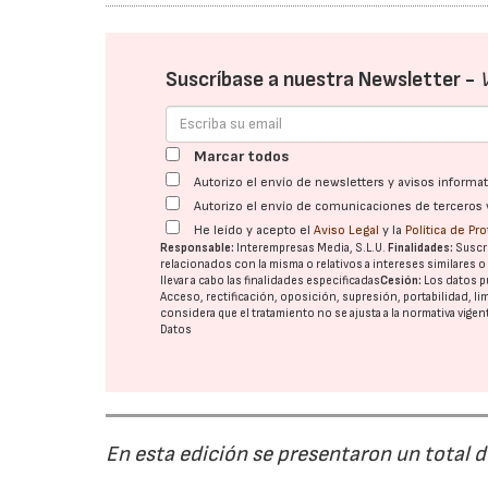
Suscríbase a nuestra Newsletter -
Marcar todos
Autorizo el envío de newsletters y avisos inform
Autorizo el envío de comunicaciones de terceros 
He leído y acepto el
Aviso Legal
y la
Política de Pr
Responsable:
Interempresas Media, S.L.U.
Finalidades:
Suscri
relacionados con la misma o relativos a intereses similares 
llevar a cabo las finalidades especificadas
Cesión:
Los datos p
Acceso, rectificación, oposición, supresión, portabilidad, l
considera que el tratamiento no se ajusta a la normativa vige
Datos
En esta edición se presentaron un total 