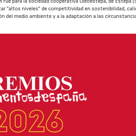
n
fue para la sociedad cooperativa Oleoestepa, de Estepa (Se
zar ”altos niveles” de competitividad en sostenibilidad, cali
ión del medio ambiente y a la adaptación a las circunstanci