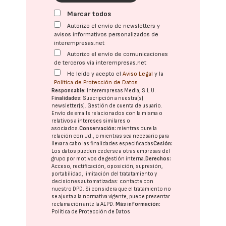
Marcar todos
Autorizo el envío de newsletters y
avisos informativos personalizados de
interempresas.net
Autorizo el envío de comunicaciones
de terceros vía interempresas.net
He leído y acepto el
Aviso Legal
y la
Política de Protección de Datos
Responsable:
Interempresas Media, S.L.U.
Finalidades:
Suscripción a nuestra(s)
newsletter(s). Gestión de cuenta de usuario.
Envío de emails relacionados con la misma o
relativos a intereses similares o
asociados.
Conservación:
mientras dure la
relación con Ud., o mientras sea necesario para
llevar a cabo las finalidades especificadas
Cesión:
Los datos pueden cederse a otras
empresas del
grupo
por motivos de gestión interna.
Derechos:
Acceso, rectificación, oposición, supresión,
portabilidad, limitación del tratatamiento y
decisiones automatizadas:
contacte con
nuestro DPD
. Si considera que el tratamiento no
se ajusta a la normativa vigente, puede presentar
reclamación ante la
AEPD
.
Más información:
Política de Protección de Datos