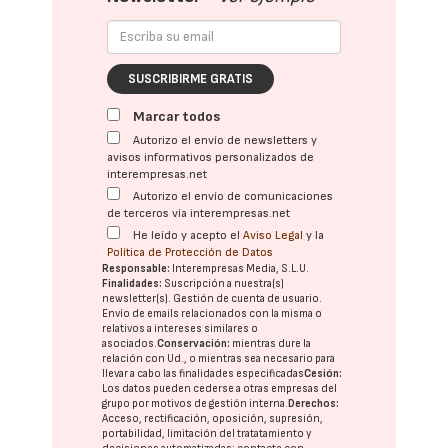
SUSCRIBIRME GRATIS
Marcar todos
Autorizo el envío de newsletters y
avisos informativos personalizados de
interempresas.net
Autorizo el envío de comunicaciones
de terceros vía interempresas.net
He leído y acepto el
Aviso Legal
y la
Política de Protección de Datos
Responsable:
Interempresas Media, S.L.U.
Finalidades:
Suscripción a nuestra(s)
newsletter(s). Gestión de cuenta de usuario.
Envío de emails relacionados con la misma o
relativos a intereses similares o
asociados.
Conservación:
mientras dure la
relación con Ud., o mientras sea necesario para
llevar a cabo las finalidades especificadas
Cesión:
Los datos pueden cederse a otras
empresas del
grupo
por motivos de gestión interna.
Derechos:
Acceso, rectificación, oposición, supresión,
portabilidad, limitación del tratatamiento y