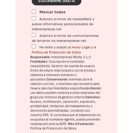
SUSCRIBIRME GRATIS
Marcar todos
Autorizo el envío de newsletters y
avisos informativos personalizados de
interempresas.net
Autorizo el envío de comunicaciones
de terceros vía interempresas.net
He leído y acepto el
Aviso Legal
y la
Política de Protección de Datos
Responsable:
Interempresas Media, S.L.U.
Finalidades:
Suscripción a nuestra(s)
newsletter(s). Gestión de cuenta de usuario.
Envío de emails relacionados con la misma o
relativos a intereses similares o
asociados.
Conservación:
mientras dure la
relación con Ud., o mientras sea necesario para
llevar a cabo las finalidades especificadas
Cesión:
Los datos pueden cederse a otras
empresas del
grupo
por motivos de gestión interna.
Derechos:
Acceso, rectificación, oposición, supresión,
portabilidad, limitación del tratatamiento y
decisiones automatizadas:
contacte con
nuestro DPD
. Si considera que el tratamiento no
se ajusta a la normativa vigente, puede presentar
reclamación ante la
AEPD
.
Más información:
Política de Protección de Datos