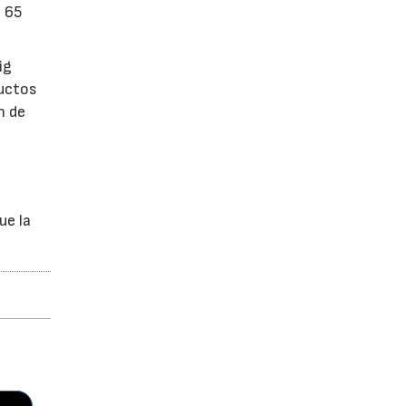
n 65
ig
ductos
n de
ue la