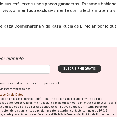
ndo sus esfuerzos unos pocos ganaderos. Estamos habland
en vivo, alimentado exclusivamente con la leche materna y
e Raza Colmenareña y de Raza Rubia de El Molar, por lo que
Ver ejemplo
SUSCRIBIRME GRATIS
ativos personalizados de interempresas.net
vía interempresas.net
otección de Datos
pción a nuestra(s) newsletter(s). Gestión de cuenta de usuario. Envío de emails
o asociados.
Conservación:
mientras dure la relación con Ud., o mientras sea necesario para
ueden cederse a otras
empresas del grupo
por motivos de gestión interna.
Derechos:
imitación del tratatamiento y decisiones automatizadas:
contacte con nuestro DPD
. Si
nte, puede presentar reclamación ante la
AEPD
.
Más información:
Política de Protección de