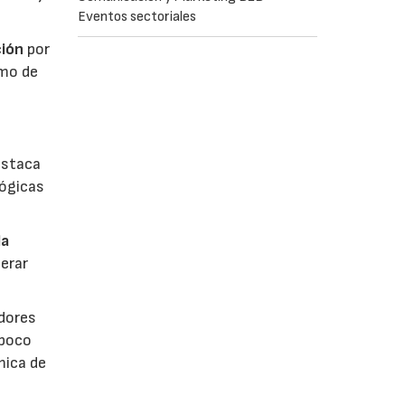
Eventos sectoriales
ión
por
umo de
estaca
lógicas
la
erar
dores
 poco
mica de