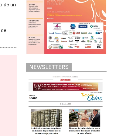
o de un
 se
NEWSLETTERS