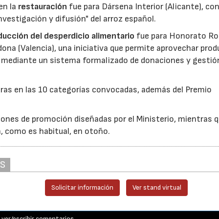
en la
restauración
fue para Dársena Interior (Alicante), co
nvestigación y difusión" del arroz español.
reducción del desperdicio alimentario
fue para Honorato Ro
edona (Valencia), una iniciativa que permite aprovechar pro
cio mediante un sistema formalizado de donaciones y gestió
uras en las 10 categorías convocadas, además del Premio
ones de promoción diseñadas por el Ministerio, mientras q
á, como es habitual, en otoño.
AS
Solicitar información
Ver stand virtual
ver/escribir comentarios