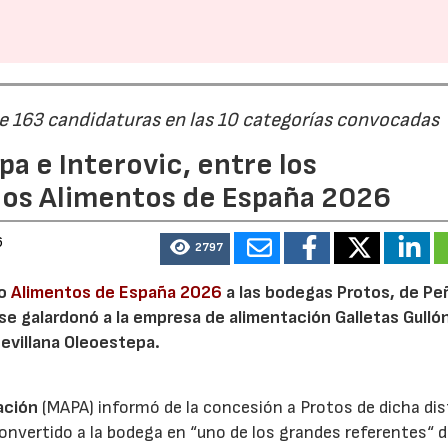
de 163 candidaturas en las 10 categorías convocadas
a e Interovic, entre los
22/07/2026
29/07/2026
ios Alimentos de España 2026
6
2797
io
Alimentos de España 2026
a las bodegas Protos, de Peñ
 se galardonó a la empresa de alimentación Galletas Gulló
sevillana Oleoestepa.
ación
(MAPA) informó de la concesión a Protos de dicha dis
nvertido a la bodega en “uno de los grandes referentes“ d