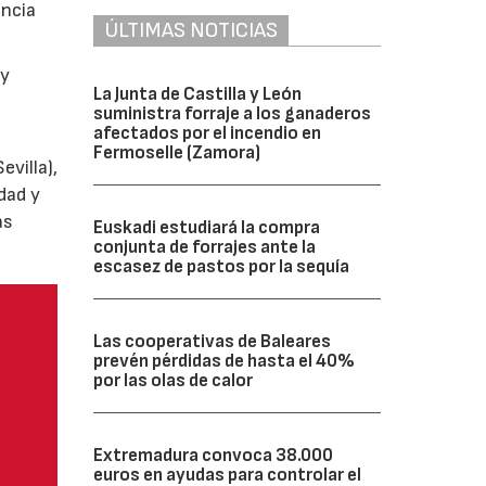
encia
ÚLTIMAS NOTICIAS
y
La Junta de Castilla y León
suministra forraje a los ganaderos
afectados por el incendio en
Fermoselle (Zamora)
villa),
dad y
as
Euskadi estudiará la compra
conjunta de forrajes ante la
escasez de pastos por la sequía
Las cooperativas de Baleares
prevén pérdidas de hasta el 40%
por las olas de calor
Extremadura convoca 38.000
euros en ayudas para controlar el