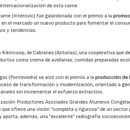
 internacionalización de esta carne.
 carne (Interovic) fue galardonada con el premio a la
promoc
ar en el mercado un nuevo producto para fomentar el cons
os y tendencias.
 Kikiricoop, de Cabranes (Asturias), una cooperativa que d
roductos como crema de avellanas, comidas preparadas eco
gas (Pontevedra) se alzó con el premio a la
producción de 
roceso de transformación y modernización, orientado a gen
anales sin incrementar el esfuerzo extractivo.
nización Productores Asociados Grandes Atuneros Congela
 que ofrece una visión ”completa y rigurosa“ de un sector
 y aporta, además, una ”excelente” radiografía socioeconó