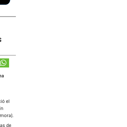
s
na
ió el
ín
amora).
das de