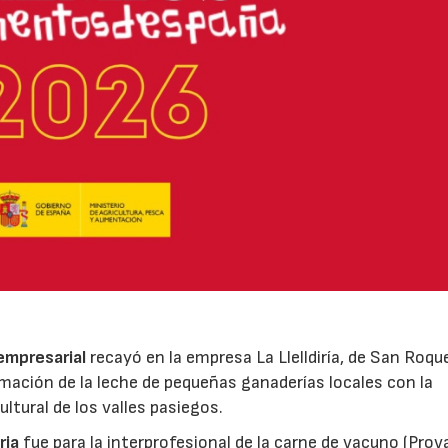
 empresarial
recayó en la empresa La Llelldiría, de San Roqu
mación de la leche de pequeñas ganaderías locales con la
ltural de los valles pasiegos.
ria
fue para la interprofesional de la carne de vacuno (Pro