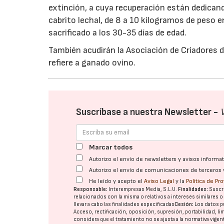
extinción, a cuya recuperación están dedica
cabrito lechal, de 8 a 10 kilogramos de peso 
sacrificado a los 30-35 días de edad.
También acudirán la Asociación de Criadores d
refiere a ganado ovino.
Suscríbase a nuestra Newsletter -
Marcar todos
Autorizo el envío de newsletters y avisos inform
Autorizo el envío de comunicaciones de terceros 
He leído y acepto el
Aviso Legal
y la
Política de Pr
Responsable:
Interempresas Media, S.L.U.
Finalidades:
Suscri
relacionados con la misma o relativos a intereses similares 
llevar a cabo las finalidades especificadas
Cesión:
Los datos p
Acceso, rectificación, oposición, supresión, portabilidad, l
considera que el tratamiento no se ajusta a la normativa vige