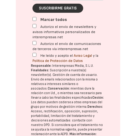
SUSCRIBIRME GRATIS
Marcar todos
Autorizo el envío de newsletters y
avisos informativos personalizados de
interempresas.net
Autorizo el envío de comunicaciones
de terceros vía interempresas.net
He leído y acepto el
Aviso Legal
y la
Política de Protección de Datos
Responsable:
Interempresas Media, S.L.U.
Finalidades:
Suscripción a nuestra(s)
newsletter(s). Gestión de cuenta de usuario.
Envío de emails relacionados con la misma o
relativos a intereses similares o
asociados.
Conservación:
mientras dure la
relación con Ud., o mientras sea necesario para
llevar a cabo las finalidades especificadas
Cesión:
Los datos pueden cederse a otras
empresas del
grupo
por motivos de gestión interna.
Derechos:
Acceso, rectificación, oposición, supresión,
portabilidad, limitación del tratatamiento y
decisiones automatizadas:
contacte con
nuestro DPD
. Si considera que el tratamiento no
se ajusta a la normativa vigente, puede presentar
reclamación ante la
AEPD
.
Más información: