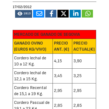
17/02/2012
1813
MERCADO DE GANADO DE SEGOVIA
GANADO OVINO
PRECIO
PRECIO
(EUROS KG/VIVO)
ANT. (€)
ACTUAL(€)
Cordero lechal de
4,15
3,90
10 a 12 Kg.
Cordero lechal de
3,45
3,25
12,1 a 15 Kg.
Cordero Recental
2,95
2,95
de 15,1 a 19 Kg.
Cordero Pascual de
2,85
2,85
19,1 a 23 Kg.