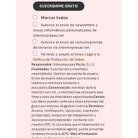
SUSCRIBIRME GRATIS
Marcar todos
Autorizo el envío de newsletters y
avisos informativos personalizados de
interempresas.net
Autorizo el envío de comunicaciones
de terceros vía interempresas.net
He leído y acepto el
Aviso Legal
y la
Política de Protección de Datos
Responsable:
Interempresas Media, S.L.U.
Finalidades:
Suscripción a nuestra(s)
newsletter(s). Gestión de cuenta de usuario.
Envío de emails relacionados con la misma o
relativos a intereses similares o
asociados.
Conservación:
mientras dure la
relación con Ud., o mientras sea necesario para
llevar a cabo las finalidades especificadas
Cesión:
Los datos pueden cederse a otras
empresas del
grupo
por motivos de gestión interna.
Derechos:
Acceso, rectificación, oposición, supresión,
portabilidad, limitación del tratatamiento y
decisiones automatizadas:
contacte con
nuestro DPD
. Si considera que el tratamiento no
se ajusta a la normativa vigente, puede presentar
reclamación ante la
AEPD
.
Más información: