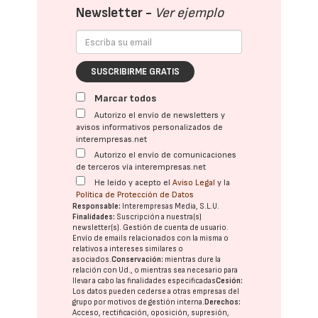
Newsletter -
Ver ejemplo
SUSCRIBIRME GRATIS
Marcar todos
Autorizo el envío de newsletters y
avisos informativos personalizados de
interempresas.net
Autorizo el envío de comunicaciones
de terceros vía interempresas.net
He leído y acepto el
Aviso Legal
y la
Política de Protección de Datos
Responsable:
Interempresas Media, S.L.U.
Finalidades:
Suscripción a nuestra(s)
newsletter(s). Gestión de cuenta de usuario.
Envío de emails relacionados con la misma o
relativos a intereses similares o
asociados.
Conservación:
mientras dure la
relación con Ud., o mientras sea necesario para
llevar a cabo las finalidades especificadas
Cesión:
Los datos pueden cederse a otras
empresas del
grupo
por motivos de gestión interna.
Derechos:
Acceso, rectificación, oposición, supresión,