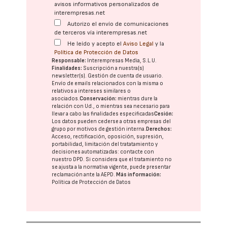
avisos informativos personalizados de
interempresas.net
Autorizo el envío de comunicaciones
de terceros vía interempresas.net
He leído y acepto el
Aviso Legal
y la
Política de Protección de Datos
Responsable:
Interempresas Media, S.L.U.
Finalidades:
Suscripción a nuestra(s)
newsletter(s). Gestión de cuenta de usuario.
Envío de emails relacionados con la misma o
relativos a intereses similares o
asociados.
Conservación:
mientras dure la
relación con Ud., o mientras sea necesario para
llevar a cabo las finalidades especificadas
Cesión:
Los datos pueden cederse a otras
empresas del
grupo
por motivos de gestión interna.
Derechos:
Acceso, rectificación, oposición, supresión,
portabilidad, limitación del tratatamiento y
decisiones automatizadas:
contacte con
nuestro DPD
. Si considera que el tratamiento no
se ajusta a la normativa vigente, puede presentar
reclamación ante la
AEPD
.
Más información:
Política de Protección de Datos