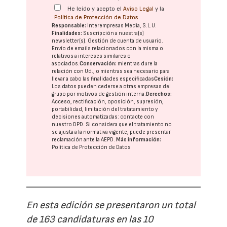
He leído y acepto el
Aviso Legal
y la
Política de Protección de Datos
Responsable:
Interempresas Media, S.L.U.
Finalidades:
Suscripción a nuestra(s)
newsletter(s). Gestión de cuenta de usuario.
Envío de emails relacionados con la misma o
relativos a intereses similares o
asociados.
Conservación:
mientras dure la
relación con Ud., o mientras sea necesario para
llevar a cabo las finalidades especificadas
Cesión:
Los datos pueden cederse a otras
empresas del
grupo
por motivos de gestión interna.
Derechos:
Acceso, rectificación, oposición, supresión,
portabilidad, limitación del tratatamiento y
decisiones automatizadas:
contacte con
nuestro DPD
. Si considera que el tratamiento no
se ajusta a la normativa vigente, puede presentar
reclamación ante la
AEPD
.
Más información:
Política de Protección de Datos
En esta edición se presentaron un total
de 163 candidaturas en las 10