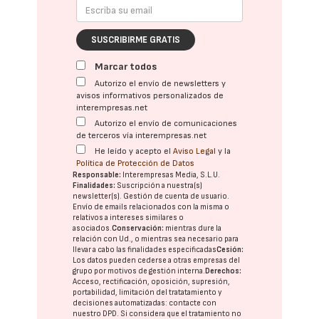
SUSCRIBIRME GRATIS
Marcar todos
Autorizo el envío de newsletters y
avisos informativos personalizados de
interempresas.net
Autorizo el envío de comunicaciones
de terceros vía interempresas.net
He leído y acepto el
Aviso Legal
y la
Política de Protección de Datos
Responsable:
Interempresas Media, S.L.U.
Finalidades:
Suscripción a nuestra(s)
newsletter(s). Gestión de cuenta de usuario.
Envío de emails relacionados con la misma o
relativos a intereses similares o
asociados.
Conservación:
mientras dure la
relación con Ud., o mientras sea necesario para
llevar a cabo las finalidades especificadas
Cesión:
Los datos pueden cederse a otras
empresas del
grupo
por motivos de gestión interna.
Derechos:
Acceso, rectificación, oposición, supresión,
portabilidad, limitación del tratatamiento y
decisiones automatizadas:
contacte con
nuestro DPD
. Si considera que el tratamiento no