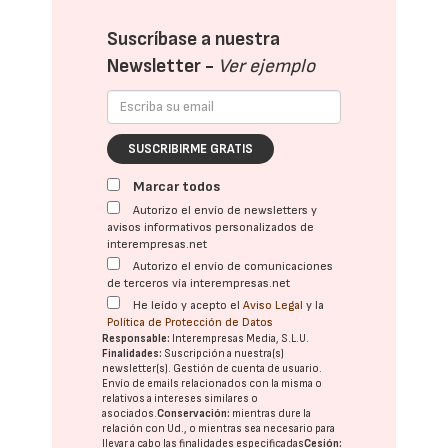
Suscríbase a nuestra
Newsletter -
Ver ejemplo
SUSCRIBIRME GRATIS
Marcar todos
Autorizo el envío de newsletters y
avisos informativos personalizados de
interempresas.net
Autorizo el envío de comunicaciones
de terceros vía interempresas.net
He leído y acepto el
Aviso Legal
y la
Política de Protección de Datos
Responsable:
Interempresas Media, S.L.U.
Finalidades:
Suscripción a nuestra(s)
newsletter(s). Gestión de cuenta de usuario.
Envío de emails relacionados con la misma o
relativos a intereses similares o
asociados.
Conservación:
mientras dure la
relación con Ud., o mientras sea necesario para
llevar a cabo las finalidades especificadas
Cesión: