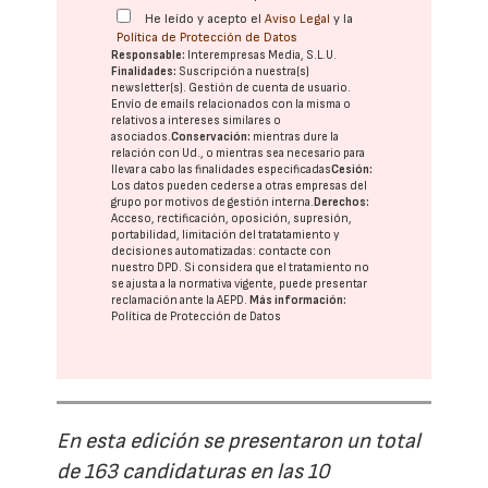
He leído y acepto el
Aviso Legal
y la
Política de Protección de Datos
Responsable:
Interempresas Media, S.L.U.
Finalidades:
Suscripción a nuestra(s)
newsletter(s). Gestión de cuenta de usuario.
Envío de emails relacionados con la misma o
relativos a intereses similares o
asociados.
Conservación:
mientras dure la
relación con Ud., o mientras sea necesario para
llevar a cabo las finalidades especificadas
Cesión:
Los datos pueden cederse a otras
empresas del
grupo
por motivos de gestión interna.
Derechos:
Acceso, rectificación, oposición, supresión,
portabilidad, limitación del tratatamiento y
decisiones automatizadas:
contacte con
nuestro DPD
. Si considera que el tratamiento no
se ajusta a la normativa vigente, puede presentar
reclamación ante la
AEPD
.
Más información:
Política de Protección de Datos
En esta edición se presentaron un total
de 163 candidaturas en las 10