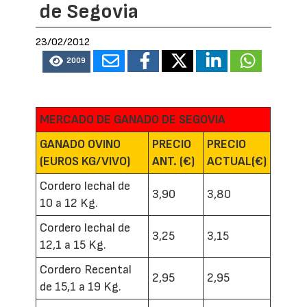
de Segovia
23/02/2012
2009
MERCADO DE GANADO DE SEGOVIA
GANADO OVINO
PRECIO
PRECIO
(EUROS KG/VIVO)
ANT. (€)
ACTUAL(€)
Cordero lechal de
3,90
3,80
10 a 12 Kg.
Cordero lechal de
3,25
3,15
12,1 a 15 Kg.
Cordero Recental
2,95
2,95
de 15,1 a 19 Kg.