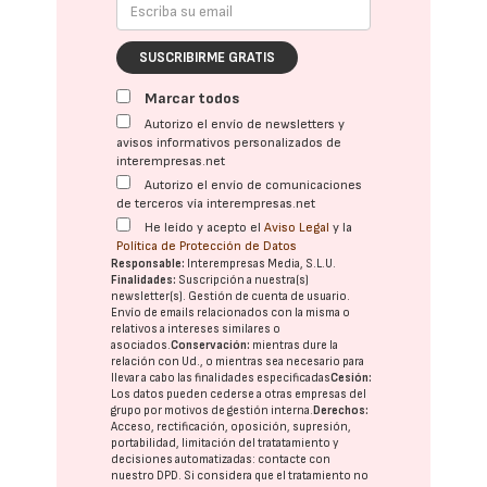
SUSCRIBIRME GRATIS
Marcar todos
Autorizo el envío de newsletters y
avisos informativos personalizados de
interempresas.net
Autorizo el envío de comunicaciones
de terceros vía interempresas.net
He leído y acepto el
Aviso Legal
y la
Política de Protección de Datos
Responsable:
Interempresas Media, S.L.U.
Finalidades:
Suscripción a nuestra(s)
newsletter(s). Gestión de cuenta de usuario.
Envío de emails relacionados con la misma o
relativos a intereses similares o
asociados.
Conservación:
mientras dure la
relación con Ud., o mientras sea necesario para
llevar a cabo las finalidades especificadas
Cesión:
Los datos pueden cederse a otras
empresas del
grupo
por motivos de gestión interna.
Derechos:
Acceso, rectificación, oposición, supresión,
portabilidad, limitación del tratatamiento y
decisiones automatizadas:
contacte con
nuestro DPD
. Si considera que el tratamiento no