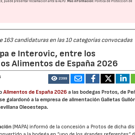
nte, puede presentar reclamación ante la
AEPD
.
Más información:
Política de Protección de
de 163 candidaturas en las 10 categorías convocadas
a e Interovic, entre los
ios Alimentos de España 2026
6
2399
io
Alimentos de España 2026
a las bodegas Protos, de Peñ
 se galardonó a la empresa de alimentación Galletas Gulló
sevillana Oleoestepa.
ación
(MAPA) informó de la concesión a Protos de dicha dis
nvertido a la bodega en “uno de los grandes referentes“ d