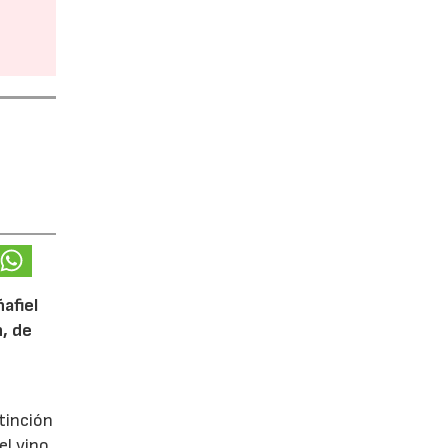
afiel
n, de
tinción
el vino