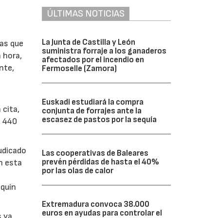
ÚLTIMAS NOTICIAS
La Junta de Castilla y León
las que
suministra forraje a los ganaderos
 hora,
afectados por el incendio en
nte,
Fermoselle (Zamora)
Euskadi estudiará la compra
 cita,
conjunta de forrajes ante la
escasez de pastos por la sequía
s 440
udicado
Las cooperativas de Baleares
prevén pérdidas de hasta el 40%
n esta
por las olas de calor
aquín
Extremadura convoca 38.000
euros en ayudas para controlar el
s ya