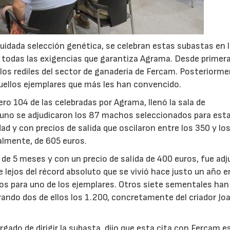
uidada selección genética, se celebran estas subastas en 
todas las exigencias que garantiza Agrama. Desde primera
los rediles del sector de ganadería de Fercam. Posteriorme
aquellos ejemplares que más les han convencido.
ro 104 de las celebradas por Agrama, llenó la sala de
 uno se adjudicaron los 87 machos seleccionados para esta
ad y con precios de salida que oscilaron entre los 350 y lo
nalmente, de 605 euros.
e 5 meses y con un precio de salida de 400 euros, fue adj
 lejos del récord absoluto que se vivió hace justo un año e
euros para uno de los ejemplares. Otros siete sementales han
erando dos de ellos los 1.200, concretamente del criador Jo
gado de dirigir la subasta, dijo que esta cita con Fercam e