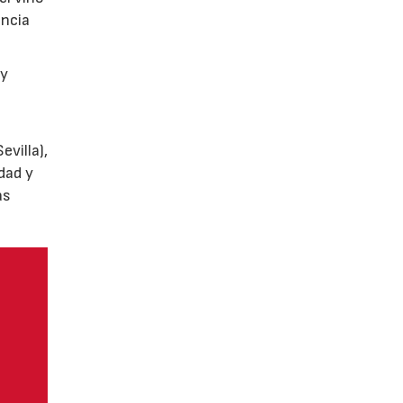
encia
y
villa),
dad y
as