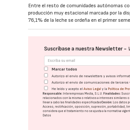
Entre el resto de comunidades autónomas con 
producción muy estacional marcada por la disp
76,1% de la leche se ordeña en el primer semes
Suscríbase a nuestra Newsletter -
Marcar todos
Autorizo el envío de newsletters y avisos inform
Autorizo el envío de comunicaciones de terceros 
He leído y acepto el
Aviso Legal
y la
Política de Pr
Responsable:
Interempresas Media, S.L.U.
Finalidades:
Suscri
relacionados con la misma o relativos a intereses similares 
llevar a cabo las finalidades especificadas
Cesión:
Los datos p
Acceso, rectificación, oposición, supresión, portabilidad, l
considera que el tratamiento no se ajusta a la normativa vige
Datos