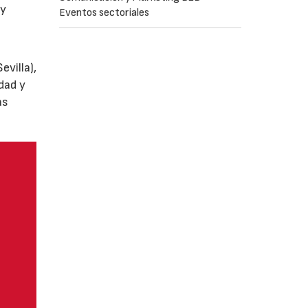
y
Eventos sectoriales
villa),
dad y
as