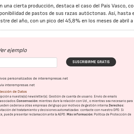
una cierta producción, destaca el caso del País Vasco, c
onibilidad de pastos de sus razas autóctonas. Así, hasta e
tre del año, con un pico del 45,8% en los meses de abril a 
Ver ejemplo
SUSCRIBIRME GRATIS
ativos personalizados de interempresas.net
vía interempresas.net
otección de Datos
pción a nuestra(s) newsletter(s). Gestión de cuenta de usuario. Envío de emails
o asociados.
Conservación:
mientras dure la relación con Ud., o mientras sea necesario para
ueden cederse a otras
empresas del grupo
por motivos de gestión interna.
Derechos:
imitación del tratatamiento y decisiones automatizadas:
contacte con nuestro DPD
. Si
nte, puede presentar reclamación ante la
AEPD
.
Más información:
Política de Protección de