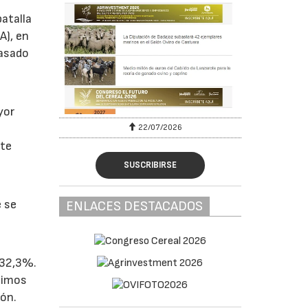
batalla
A), en
pasado
yor
22/07/2026
nte
SUSCRIBIRSE
e se
ENLACES DESTACADOS
 32,3%.
ltimos
eón.