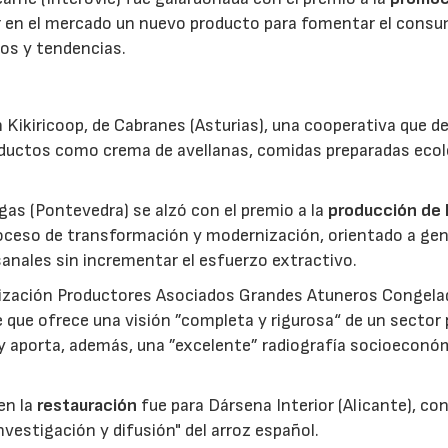
ar en el mercado un nuevo producto para fomentar el cons
os y tendencias.
 Kikiricoop, de Cabranes (Asturias), una cooperativa que d
roductos como crema de avellanas, comidas preparadas eco
gas (Pontevedra) se alzó con el premio a la
producción de 
roceso de transformación y modernización, orientado a gen
anales sin incrementar el esfuerzo extractivo.
nización Productores Asociados Grandes Atuneros Congela
 que ofrece una visión ”completa y rigurosa“ de un sector
 y aporta, además, una ”excelente” radiografía socioeconó
en la
restauración
fue para Dársena Interior (Alicante), co
nvestigación y difusión" del arroz español.