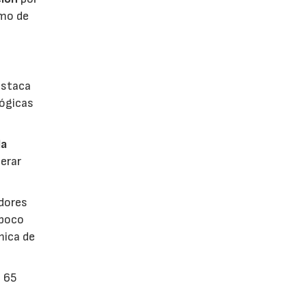
umo de
estaca
lógicas
la
erar
dores
 poco
mica de
n 65