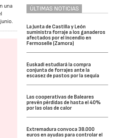
on una
ÚLTIMAS NOTICIAS
l
junio.
La Junta de Castilla y León
suministra forraje a los ganaderos
afectados por el incendio en
Fermoselle (Zamora)
Euskadi estudiará la compra
conjunta de forrajes ante la
escasez de pastos por la sequía
Las cooperativas de Baleares
prevén pérdidas de hasta el 40%
por las olas de calor
Extremadura convoca 38.000
euros en ayudas para controlar el