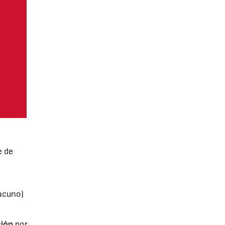
e de
vacuno)
ión
por