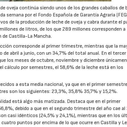
 de oveja continúa siendo unos de los grandes caballos de 
ada semana por el Fondo Española de Garantía Agraria (FEG
tivos de la producción de leche de oveja y cabra durante el 
millones de litros, de los que 289 millones corresponden a
n de Castilla-La Mancha.
ucción corresponde al primer trimestre, mientras que la ma
 de abril a junio, con un 34,7% del total anual. En el tercer
22/07/2026
29/07/2026
 que los meses de octubre, noviembre y diciembre únicame
el cálculo por semestres, el 58,6% de la leche está en los
ecidos a esta media nacional, ya que en el primer semestr
stres son los siguientes: 23,3%, 35,8% 35,7% y 15,2%.
alidad está algo más matizada. Destaca que en el primer
56,8%, debido a que en el segundo trimestre del año cae al
son casi idénticos (24,5% y 24,1%), mientras que en los ú
 cuatro puntos por encima de lo que ocurre en Castilla y L