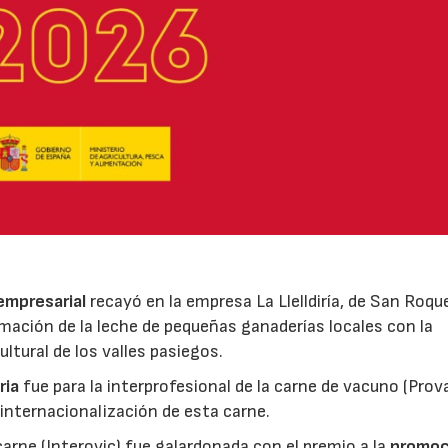
 empresarial
recayó en la empresa La Llelldiría, de San Roqu
mación de la leche de pequeñas ganaderías locales con la
ltural de los valles pasiegos.
ria
fue para la interprofesional de la carne de vacuno (Pro
 internacionalización de esta carne.
 carne (Interovic) fue galardonada con el premio a la
promoc