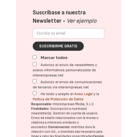
Suscríbase a nuestra
Newsletter -
Ver ejemplo
SUSCRIBIRME GRATIS
Marcar todos
Autorizo el envío de newsletters y
avisos informativos personalizados de
interempresas.net
Autorizo el envío de comunicaciones
de terceros vía interempresas.net
He leído y acepto el
Aviso Legal
y la
Política de Protección de Datos
Responsable:
Interempresas Media, S.L.U.
Finalidades:
Suscripción a nuestra(s)
newsletter(s). Gestión de cuenta de usuario.
Envío de emails relacionados con la misma o
relativos a intereses similares o
asociados.
Conservación:
mientras dure la
relación con Ud., o mientras sea necesario para
llevar a cabo las finalidades especificadas
Cesión: