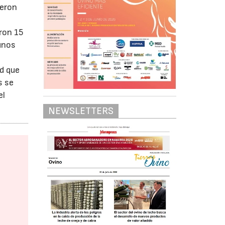
ueron
eron 15
 unos
ad que
s se
el
NEWSLETTERS