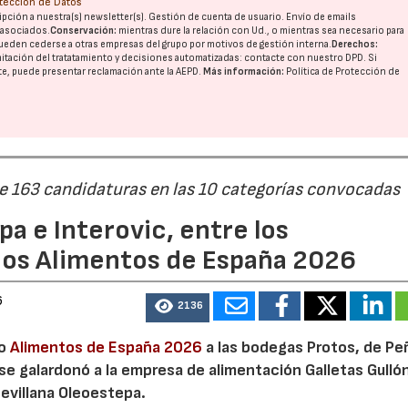
otección de Datos
pción a nuestra(s) newsletter(s). Gestión de cuenta de usuario. Envío de emails
o asociados.
Conservación:
mientras dure la relación con Ud., o mientras sea necesario para
ueden cederse a otras
empresas del grupo
por motivos de gestión interna.
Derechos:
imitación del tratatamiento y decisiones automatizadas:
contacte con nuestro DPD
. Si
nte, puede presentar reclamación ante la
AEPD
.
Más información:
Política de Protección de
22/07/2026
29/07/2026
de 163 candidaturas en las 10 categorías convocadas
a e Interovic, entre los
ios Alimentos de España 2026
6
2136
io
Alimentos de España 2026
a las bodegas Protos, de Peñ
 se galardonó a la empresa de alimentación Galletas Gulló
sevillana Oleoestepa.