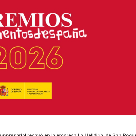
 empresarial
recayó en la empresa La Llelldiría, de San Roqu