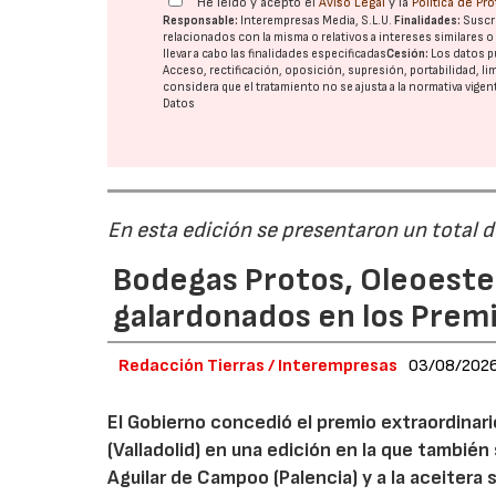
He leído y acepto el
Aviso Legal
y la
Política de Pr
Responsable:
Interempresas Media, S.L.U.
Finalidades:
Suscri
relacionados con la misma o relativos a intereses similares 
llevar a cabo las finalidades especificadas
Cesión:
Los datos p
Acceso, rectificación, oposición, supresión, portabilidad, l
considera que el tratamiento no se ajusta a la normativa vige
Datos
En esta edición se presentaron un total 
Bodegas Protos, Oleoestep
galardonados en los Prem
Redacción Tierras / Interempresas
03/08/202
El Gobierno concedió el premio extraordinar
(Valladolid) en una edición en la que también
Aguilar de Campoo (Palencia) y a la aceitera 