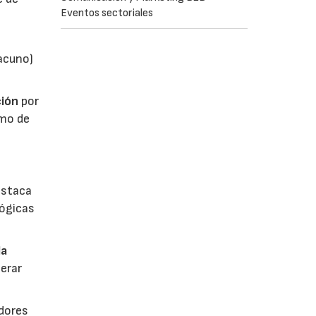
Eventos sectoriales
vacuno)
ión
por
umo de
estaca
lógicas
la
erar
dores