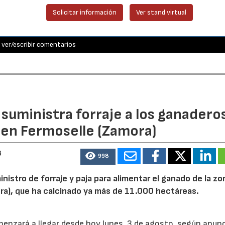
Solicitar información
Ver stand virtual
ver/escribir comentarios
n suministra forraje a los ganadero
 en Fermoselle (Zamora)
6
998
inistro de forraje y paja para alimentar el ganado de la zo
ora), que ha calcinado ya más de 11.000 hectáreas.
menzará a llegar desde hoy lunes, 3 de agosto, según anunc