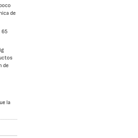
 poco
mica de
n 65
ig
ductos
n de
ue la