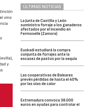
ÚLTIMAS NOTICIAS
tinción
el vino
La Junta de Castilla y León
encia
suministra forraje a los ganaderos
afectados por el incendio en
Fermoselle (Zamora)
y
Euskadi estudiará la compra
conjunta de forrajes ante la
villa),
escasez de pastos por la sequía
dad y
as
Las cooperativas de Baleares
prevén pérdidas de hasta el 40%
por las olas de calor
Extremadura convoca 38.000
euros en ayudas para controlar el