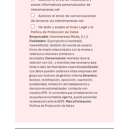
avisos informativos personalizados de
interempresas.net
Autorizo el envío de comunicaciones
de terceros vía interempresas.net
He leído y acepto el
Aviso Legal
y la
Política de Protección de Datos
Responsable:
Interempresas Media, S.L.U.
Finalidades:
Suscripción a nuestra(s)
newsletter(s). Gestión de cuenta de usuario.
Envío de emails relacionados con la misma o
relativos a intereses similares o
asociados.
Conservación:
mientras dure la
relación con Ud., o mientras sea necesario para
llevar a cabo las finalidades especificadas
Cesión:
Los datos pueden cederse a otras
empresas del
grupo
por motivos de gestión interna.
Derechos:
Acceso, rectificación, oposición, supresión,
portabilidad, limitación del tratatamiento y
decisiones automatizadas:
contacte con
nuestro DPD
. Si considera que el tratamiento no
se ajusta a la normativa vigente, puede presentar
reclamación ante la
AEPD
.
Más información:
Política de Protección de Datos