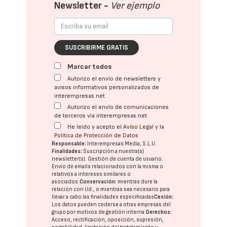
Newsletter -
Ver ejemplo
SUSCRIBIRME GRATIS
Marcar todos
Autorizo el envío de newsletters y
avisos informativos personalizados de
interempresas.net
Autorizo el envío de comunicaciones
de terceros vía interempresas.net
He leído y acepto el
Aviso Legal
y la
Política de Protección de Datos
Responsable:
Interempresas Media, S.L.U.
Finalidades:
Suscripción a nuestra(s)
newsletter(s). Gestión de cuenta de usuario.
Envío de emails relacionados con la misma o
relativos a intereses similares o
asociados.
Conservación:
mientras dure la
relación con Ud., o mientras sea necesario para
llevar a cabo las finalidades especificadas
Cesión:
Los datos pueden cederse a otras
empresas del
grupo
por motivos de gestión interna.
Derechos:
Acceso, rectificación, oposición, supresión,