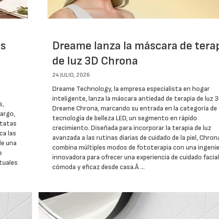
os
Dreame lanza la máscara de tera
de luz 3D Chrona
24 JULIO, 2026
Dreame Technology, la empresa especialista en hogar
inteligente, lanza la máscara antiedad de terapia de luz 
s,
Dreame Chrona, marcando su entrada en la categoría de
bargo,
tecnología de belleza LED, un segmento en rápido
atatas
crecimiento. Diseñada para incorporar la terapia de luz
ca las
avanzada a las rutinas diarias de cuidado de la piel, Chron
de una
combina múltiples modos de fototerapia con una ingenie
e
innovadora para ofrecer una experiencia de cuidado facial
tuales
cómoda y eficaz desde casa.Â …