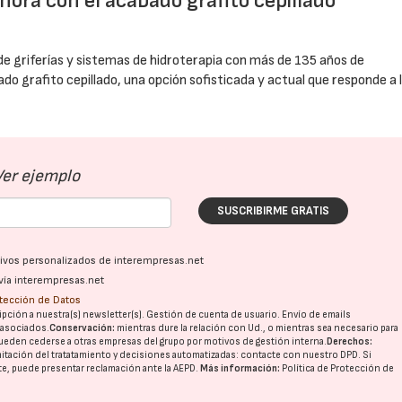
hora con el acabado grafito cepillado
 de griferías y sistemas de hidroterapia con más de 135 años de
do grafito cepillado, una opción sofisticada y actual que responde a 
Ver ejemplo
SUSCRIBIRME GRATIS
ativos personalizados de interempresas.net
vía interempresas.net
otección de Datos
pción a nuestra(s) newsletter(s). Gestión de cuenta de usuario. Envío de emails
o asociados.
Conservación:
mientras dure la relación con Ud., o mientras sea necesario para
ueden cederse a otras
empresas del grupo
por motivos de gestión interna.
Derechos:
imitación del tratatamiento y decisiones automatizadas:
contacte con nuestro DPD
. Si
nte, puede presentar reclamación ante la
AEPD
.
Más información:
Política de Protección de