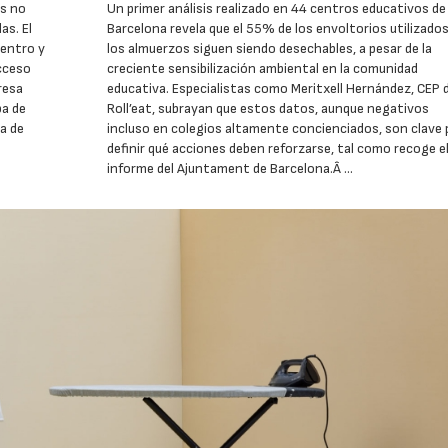
os no
Un primer análisis realizado en 44 centros educativos de
as. El
Barcelona revela que el 55% de los envoltorios utilizado
dentro y
los almuerzos siguen siendo desechables, a pesar de la
acceso
creciente sensibilización ambiental en la comunidad
resa
educativa. Especialistas como Meritxell Hernández, CEP 
ba de
Roll’eat, subrayan que estos datos, aunque negativos
a de
incluso en colegios altamente concienciados, son clave 
definir qué acciones deben reforzarse, tal como recoge e
informe del Ajuntament de Barcelona.Â …