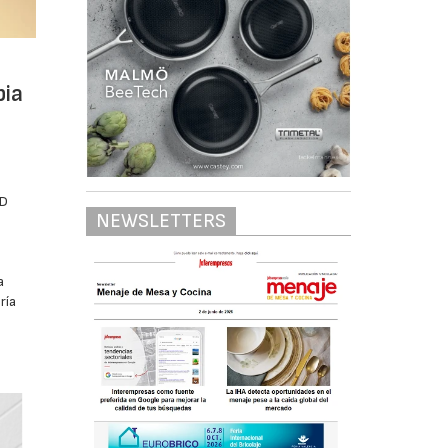
pia
3D
NEWSLETTERS
a
ría