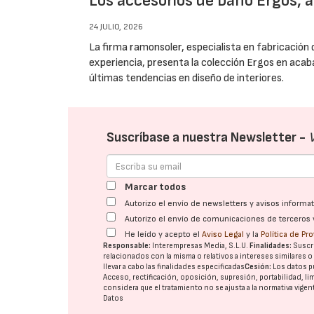
Los accesorios de baño Ergos, a
24 JULIO, 2026
La firma ramonsoler, especialista en fabricación
experiencia, presenta la colección Ergos en acaba
últimas tendencias en diseño de interiores.
Suscríbase a nuestra Newsletter -
Marcar todos
Autorizo el envío de newsletters y avisos inform
Autorizo el envío de comunicaciones de terceros 
He leído y acepto el
Aviso Legal
y la
Política de Pr
Responsable:
Interempresas Media, S.L.U.
Finalidades:
Suscri
relacionados con la misma o relativos a intereses similares 
llevar a cabo las finalidades especificadas
Cesión:
Los datos p
Acceso, rectificación, oposición, supresión, portabilidad, l
considera que el tratamiento no se ajusta a la normativa vige
Datos