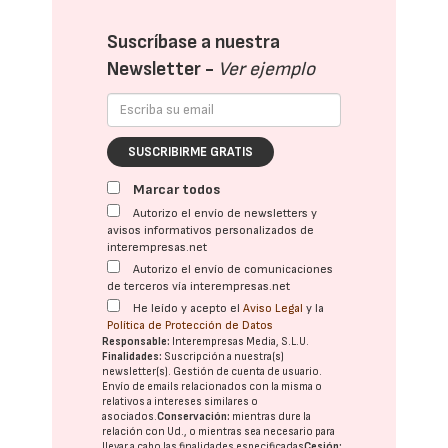
Suscríbase a nuestra
Newsletter -
Ver ejemplo
SUSCRIBIRME GRATIS
Marcar todos
Autorizo el envío de newsletters y
avisos informativos personalizados de
interempresas.net
Autorizo el envío de comunicaciones
de terceros vía interempresas.net
He leído y acepto el
Aviso Legal
y la
Política de Protección de Datos
Responsable:
Interempresas Media, S.L.U.
Finalidades:
Suscripción a nuestra(s)
newsletter(s). Gestión de cuenta de usuario.
Envío de emails relacionados con la misma o
relativos a intereses similares o
asociados.
Conservación:
mientras dure la
relación con Ud., o mientras sea necesario para
llevar a cabo las finalidades especificadas
Cesión: