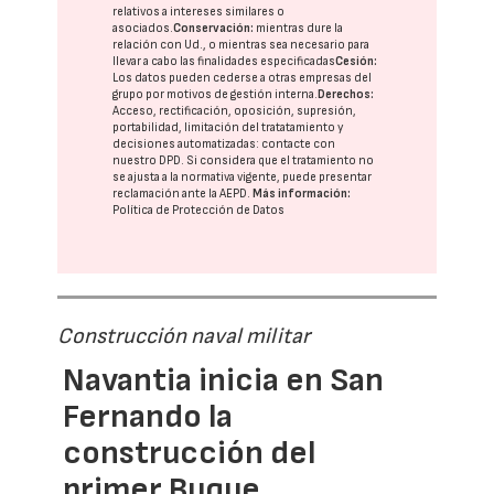
relativos a intereses similares o
asociados.
Conservación:
mientras dure la
relación con Ud., o mientras sea necesario para
llevar a cabo las finalidades especificadas
Cesión:
Los datos pueden cederse a otras
empresas del
grupo
por motivos de gestión interna.
Derechos:
Acceso, rectificación, oposición, supresión,
portabilidad, limitación del tratatamiento y
decisiones automatizadas:
contacte con
nuestro DPD
. Si considera que el tratamiento no
se ajusta a la normativa vigente, puede presentar
reclamación ante la
AEPD
.
Más información:
Política de Protección de Datos
Construcción naval militar
Navantia inicia en San
Fernando la
construcción del
primer Buque