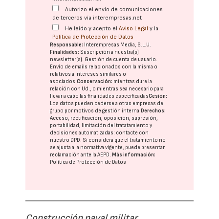
Autorizo el envío de comunicaciones
de terceros vía interempresas.net
He leído y acepto el
Aviso Legal
y la
Política de Protección de Datos
Responsable:
Interempresas Media, S.L.U.
Finalidades:
Suscripción a nuestra(s)
newsletter(s). Gestión de cuenta de usuario.
Envío de emails relacionados con la misma o
relativos a intereses similares o
asociados.
Conservación:
mientras dure la
relación con Ud., o mientras sea necesario para
llevar a cabo las finalidades especificadas
Cesión:
Los datos pueden cederse a otras
empresas del
grupo
por motivos de gestión interna.
Derechos:
Acceso, rectificación, oposición, supresión,
portabilidad, limitación del tratatamiento y
decisiones automatizadas:
contacte con
nuestro DPD
. Si considera que el tratamiento no
se ajusta a la normativa vigente, puede presentar
reclamación ante la
AEPD
.
Más información:
Política de Protección de Datos
Construcción naval militar