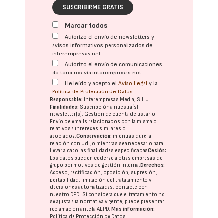
SUSCRIBIRME GRATIS
Marcar todos
Autorizo el envío de newsletters y
avisos informativos personalizados de
interempresas.net
Autorizo el envío de comunicaciones
de terceros vía interempresas.net
He leído y acepto el
Aviso Legal
y la
Política de Protección de Datos
Responsable:
Interempresas Media, S.L.U.
Finalidades:
Suscripción a nuestra(s)
newsletter(s). Gestión de cuenta de usuario.
Envío de emails relacionados con la misma o
relativos a intereses similares o
asociados.
Conservación:
mientras dure la
relación con Ud., o mientras sea necesario para
llevar a cabo las finalidades especificadas
Cesión:
Los datos pueden cederse a otras
empresas del
grupo
por motivos de gestión interna.
Derechos:
Acceso, rectificación, oposición, supresión,
portabilidad, limitación del tratatamiento y
decisiones automatizadas:
contacte con
nuestro DPD
. Si considera que el tratamiento no
se ajusta a la normativa vigente, puede presentar
reclamación ante la
AEPD
.
Más información:
Política de Protección de Datos