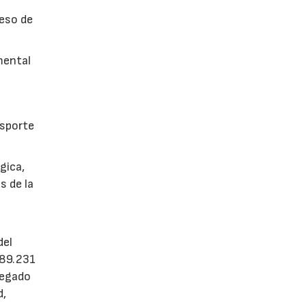
ceso de
mental
nsporte
gica,
s de la
del
489.231
llegado
d,