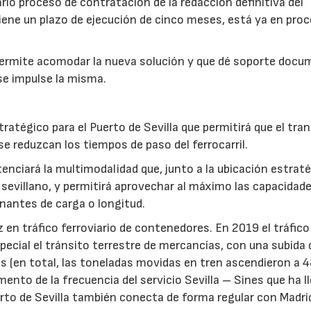
rio proceso de contratación de la redacción definitiva del
iene un plazo de ejecución de cinco meses, está ya en pro
 permite acomodar la nueva solución y que dé soporte docu
 se impulse la misma.
ratégico para el Puerto de Sevilla que permitirá que el tra
se reduzcan los tiempos de paso del ferrocarril.
nciará la multimodalidad que, junto a la ubicación estraté
o sevillano, y permitirá aprovechar al máximo las capacidade
onantes de carga o longitud.
z en tráfico ferroviario de contenedores. En 2019 el tráfico
pecial el tránsito terrestre de mercancías, con una subida 
 (en total, las toneladas movidas en tren ascendieron a 
umento de la frecuencia del servicio Sevilla – Sines que ha 
rto de Sevilla también conecta de forma regular con Madri