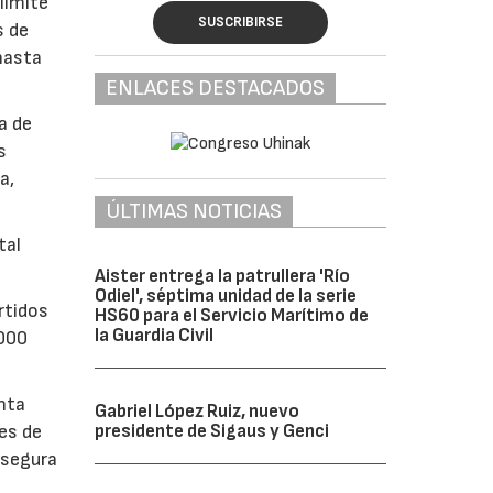
límite
SUSCRIBIRSE
s de
 hasta
ENLACES DESTACADOS
a de
s
a,
ÚLTIMAS NOTICIAS
tal
Aister entrega la patrullera 'Río
Odiel', séptima unidad de la serie
rtidos
HS60 para el Servicio Marítimo de
la Guardia Civil
.000
enta
Gabriel López Ruiz, nuevo
es de
presidente de Sigaus y Genci
 segura