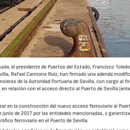
sada, el presidente de Puertos del Estado, Francisco Toled
Sevilla, Rafael Carmona Ruiz, han firmado una adenda modifi
ncieras de la Autoridad Portuaria de Sevilla, con cargo al f
, en relación con el acceso directo al Puerto de Sevilla (enl
r en la construcción del nuevo acceso ferroviario al Puer
de junio de 2017 por las entidades mencionadas, y garantiza
áfico ferroviario en el Puerto de Sevilla.
15/07/2026
29/07/2026