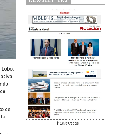
NEWSLETTERS
o Lobo,
cativa
ondo
ace
to de
 la
15/07/2026