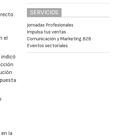
SERVICIOS
irecto
Jornadas Profesionales
Impulsa tus ventas
n el
Comunicación y Marketing B2B
Eventos sectoriales
 indicó
ucción
cución
y puesta
o
 en la