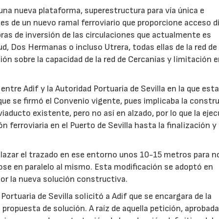
 una nueva plataforma, superestructura para vía única e
es de un nuevo ramal ferroviario que proporcione acceso d
bras de inversión de las circulaciones que actualmente es
ud, Dos Hermanas o incluso Utrera, todas ellas de la red de
ión sobre la capacidad de la red de Cercanías y limitación e
ntre Adif y la Autoridad Portuaria de Sevilla en la que esta
 que se firmó el Convenio vigente, pues implicaba la constr
iaducto existente, pero no así en alzado, por lo que la eje
ión ferroviaria en el Puerto de Sevilla hasta la finalización 
lazar el trazado en ese entorno unos 10-15 metros para n
ose en paralelo al mismo. Esta modificación se adoptó en
r la nueva solución constructiva.
Portuaria de Sevilla solicitó a Adif que se encargara de la
propuesta de solución. A raíz de aquella petición, aprobada