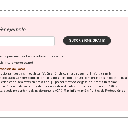
Ver ejemplo
SUSCRIBIRME GRATIS
ativos personalizados de interempresas.net
vía interempresas.net
otección de Datos
pción a nuestra(s) newsletter(s). Gestión de cuenta de usuario. Envío de emails
o asociados.
Conservación:
mientras dure la relación con Ud., o mientras sea necesario para
ueden cederse a otras
empresas del grupo
por motivos de gestión interna.
Derechos:
imitación del tratatamiento y decisiones automatizadas:
contacte con nuestro DPD
. Si
nte, puede presentar reclamación ante la
AEPD
.
Más información:
Política de Protección de