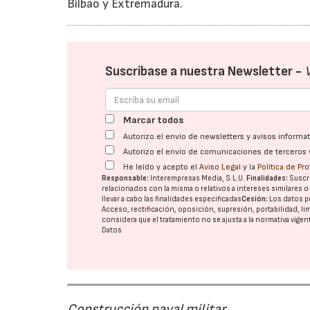
Bilbao y Extremadura.
Suscríbase a nuestra Newsletter -
Marcar todos
Autorizo el envío de newsletters y avisos inform
Autorizo el envío de comunicaciones de terceros 
He leído y acepto el
Aviso Legal
y la
Política de Pr
Responsable:
Interempresas Media, S.L.U.
Finalidades:
Suscri
relacionados con la misma o relativos a intereses similares 
llevar a cabo las finalidades especificadas
Cesión:
Los datos p
Acceso, rectificación, oposición, supresión, portabilidad, l
considera que el tratamiento no se ajusta a la normativa vige
Datos
Construcción naval militar