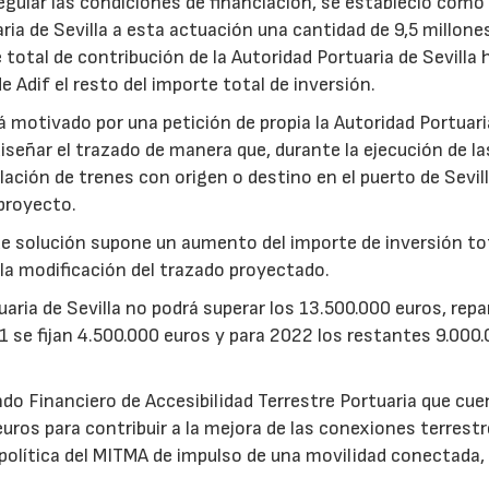
gular las condiciones de financiación, se estableció como 
ria de Sevilla a esta actuación una cantidad de 9,5 millone
e total de contribución de la Autoridad Portuaria de Sevilla
e Adif el resto del importe total de inversión.
 motivado por una petición de propia la Autoridad Portuari
diseñar el trazado de manera que, durante la ejecución de la
lación de trenes con origen o destino en el puerto de Sevill
 proyecto.
de solución supone un aumento del importe de inversión to
la modificación del trazado proyectado.
uaria de Sevilla no podrá superar los 13.500.000 euros, repa
21 se fijan 4.500.000 euros y para 2022 los restantes 9.000
ndo Financiero de Accesibilidad Terrestre Portuaria que cu
uros para contribuir a la mejora de las conexiones terrestr
 la política del MITMA de impulso de una movilidad conectada,