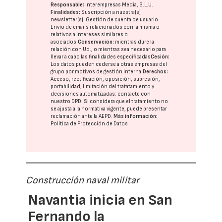
Responsable:
Interempresas Media, S.L.U.
Finalidades:
Suscripción a nuestra(s)
newsletter(s). Gestión de cuenta de usuario.
Envío de emails relacionados con la misma o
relativos a intereses similares o
asociados.
Conservación:
mientras dure la
relación con Ud., o mientras sea necesario para
llevar a cabo las finalidades especificadas
Cesión:
Los datos pueden cederse a otras
empresas del
grupo
por motivos de gestión interna.
Derechos:
Acceso, rectificación, oposición, supresión,
portabilidad, limitación del tratatamiento y
decisiones automatizadas:
contacte con
nuestro DPD
. Si considera que el tratamiento no
se ajusta a la normativa vigente, puede presentar
reclamación ante la
AEPD
.
Más información:
Política de Protección de Datos
Construcción naval militar
Navantia inicia en San
Fernando la