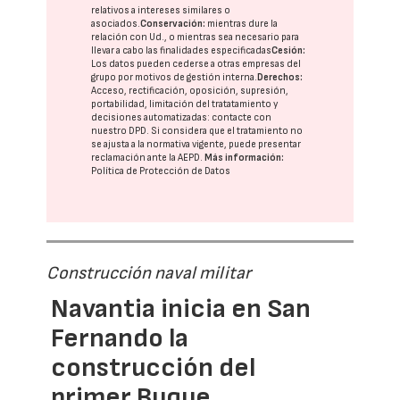
relativos a intereses similares o
asociados.
Conservación:
mientras dure la
relación con Ud., o mientras sea necesario para
llevar a cabo las finalidades especificadas
Cesión:
Los datos pueden cederse a otras
empresas del
grupo
por motivos de gestión interna.
Derechos:
Acceso, rectificación, oposición, supresión,
portabilidad, limitación del tratatamiento y
decisiones automatizadas:
contacte con
nuestro DPD
. Si considera que el tratamiento no
se ajusta a la normativa vigente, puede presentar
reclamación ante la
AEPD
.
Más información:
Política de Protección de Datos
Construcción naval militar
Navantia inicia en San
Fernando la
construcción del
primer Buque