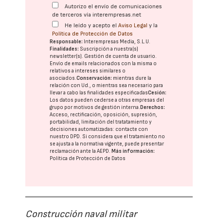
Autorizo el envío de comunicaciones
de terceros vía interempresas.net
He leído y acepto el
Aviso Legal
y la
Política de Protección de Datos
Responsable:
Interempresas Media, S.L.U.
Finalidades:
Suscripción a nuestra(s)
newsletter(s). Gestión de cuenta de usuario.
Envío de emails relacionados con la misma o
relativos a intereses similares o
asociados.
Conservación:
mientras dure la
relación con Ud., o mientras sea necesario para
llevar a cabo las finalidades especificadas
Cesión:
Los datos pueden cederse a otras
empresas del
grupo
por motivos de gestión interna.
Derechos:
Acceso, rectificación, oposición, supresión,
portabilidad, limitación del tratatamiento y
decisiones automatizadas:
contacte con
nuestro DPD
. Si considera que el tratamiento no
se ajusta a la normativa vigente, puede presentar
reclamación ante la
AEPD
.
Más información:
Política de Protección de Datos
Construcción naval militar