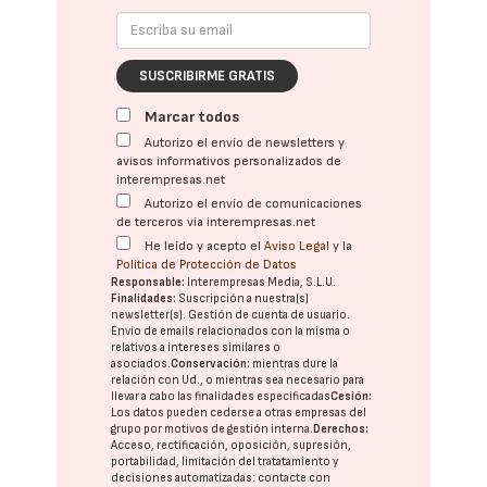
SUSCRIBIRME GRATIS
Marcar todos
Autorizo el envío de newsletters y
avisos informativos personalizados de
interempresas.net
Autorizo el envío de comunicaciones
de terceros vía interempresas.net
He leído y acepto el
Aviso Legal
y la
Política de Protección de Datos
Responsable:
Interempresas Media, S.L.U.
Finalidades:
Suscripción a nuestra(s)
newsletter(s). Gestión de cuenta de usuario.
Envío de emails relacionados con la misma o
relativos a intereses similares o
asociados.
Conservación:
mientras dure la
relación con Ud., o mientras sea necesario para
llevar a cabo las finalidades especificadas
Cesión:
Los datos pueden cederse a otras
empresas del
grupo
por motivos de gestión interna.
Derechos:
Acceso, rectificación, oposición, supresión,
portabilidad, limitación del tratatamiento y
decisiones automatizadas:
contacte con