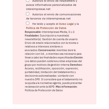
Autorizo el envío de newsletters y
avisos informativos personalizados de
interempresas.net
Autorizo el envío de comunicaciones
de terceros vía interempresas.net
He leído y acepto el
Aviso Legal
y la
Política de Protección de Datos
Responsable:
Interempresas Media, S.L.U.
Finalidades:
Suscripción a nuestra(s)
newsletter(s). Gestión de cuenta de usuario.
Envío de emails relacionados con la misma o
relativos a intereses similares o
asociados.
Conservación:
mientras dure la
relación con Ud., o mientras sea necesario para
llevar a cabo las finalidades especificadas
Cesión:
Los datos pueden cederse a otras
empresas del
grupo
por motivos de gestión interna.
Derechos:
Acceso, rectificación, oposición, supresión,
portabilidad, limitación del tratatamiento y
decisiones automatizadas:
contacte con
nuestro DPD
. Si considera que el tratamiento no
se ajusta a la normativa vigente, puede presentar
reclamación ante la
AEPD
.
Más información:
Política de Protección de Datos