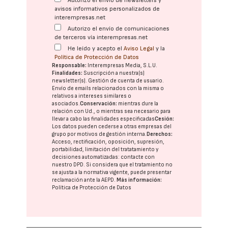
Autorizo el envío de newsletters y
avisos informativos personalizados de
interempresas.net
Autorizo el envío de comunicaciones
de terceros vía interempresas.net
He leído y acepto el
Aviso Legal
y la
Política de Protección de Datos
Responsable:
Interempresas Media, S.L.U.
Finalidades:
Suscripción a nuestra(s)
newsletter(s). Gestión de cuenta de usuario.
Envío de emails relacionados con la misma o
relativos a intereses similares o
asociados.
Conservación:
mientras dure la
relación con Ud., o mientras sea necesario para
llevar a cabo las finalidades especificadas
Cesión:
Los datos pueden cederse a otras
empresas del
grupo
por motivos de gestión interna.
Derechos:
Acceso, rectificación, oposición, supresión,
portabilidad, limitación del tratatamiento y
decisiones automatizadas:
contacte con
nuestro DPD
. Si considera que el tratamiento no
se ajusta a la normativa vigente, puede presentar
reclamación ante la
AEPD
.
Más información:
Política de Protección de Datos