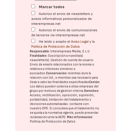
Marcar todos
Autorizo el envío de newsletters y
avisos informativos personalizados de
interempresas.net
Autorizo el envío de comunicaciones
de terceros vía interempresas.net
He leído y acepto el
Aviso Legal
y la
Política de Protección de Datos
Responsable:
Interempresas Media, S.L.U.
Finalidades:
Suscripción a nuestra(s)
newsletter(s). Gestión de cuenta de usuario.
Envío de emails relacionados con la misma o
relativos a intereses similares o
asociados.
Conservación:
mientras dure la
relación con Ud., o mientras sea necesario para
llevar a cabo las finalidades especificadas
Cesión:
Los datos pueden cederse a otras
empresas del
grupo
por motivos de gestión interna.
Derechos:
Acceso, rectificación, oposición, supresión,
portabilidad, limitación del tratatamiento y
decisiones automatizadas:
contacte con
nuestro DPD
. Si considera que el tratamiento no
se ajusta a la normativa vigente, puede presentar
reclamación ante la
AEPD
.
Más información:
Política de Protección de Datos