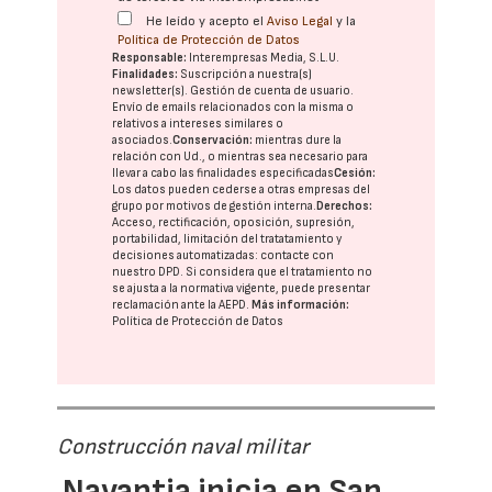
He leído y acepto el
Aviso Legal
y la
Política de Protección de Datos
Responsable:
Interempresas Media, S.L.U.
Finalidades:
Suscripción a nuestra(s)
newsletter(s). Gestión de cuenta de usuario.
Envío de emails relacionados con la misma o
relativos a intereses similares o
asociados.
Conservación:
mientras dure la
relación con Ud., o mientras sea necesario para
llevar a cabo las finalidades especificadas
Cesión:
Los datos pueden cederse a otras
empresas del
grupo
por motivos de gestión interna.
Derechos:
Acceso, rectificación, oposición, supresión,
portabilidad, limitación del tratatamiento y
decisiones automatizadas:
contacte con
nuestro DPD
. Si considera que el tratamiento no
se ajusta a la normativa vigente, puede presentar
reclamación ante la
AEPD
.
Más información:
Política de Protección de Datos
Construcción naval militar
Navantia inicia en San