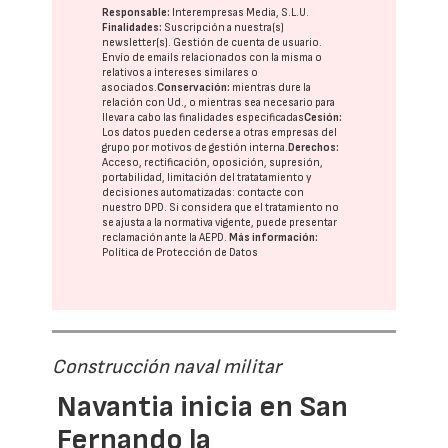
Responsable:
Interempresas Media, S.L.U.
Finalidades:
Suscripción a nuestra(s)
newsletter(s). Gestión de cuenta de usuario.
Envío de emails relacionados con la misma o
relativos a intereses similares o
asociados.
Conservación:
mientras dure la
relación con Ud., o mientras sea necesario para
llevar a cabo las finalidades especificadas
Cesión:
Los datos pueden cederse a otras
empresas del
grupo
por motivos de gestión interna.
Derechos:
Acceso, rectificación, oposición, supresión,
portabilidad, limitación del tratatamiento y
decisiones automatizadas:
contacte con
nuestro DPD
. Si considera que el tratamiento no
se ajusta a la normativa vigente, puede presentar
reclamación ante la
AEPD
.
Más información:
Política de Protección de Datos
Construcción naval militar
Navantia inicia en San
Fernando la