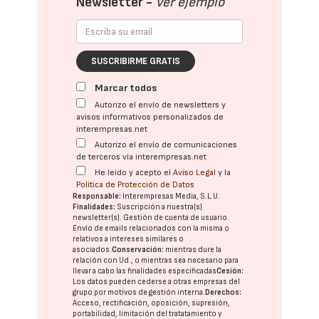
Newsletter -
Ver ejemplo
SUSCRIBIRME GRATIS
Marcar todos
Autorizo el envío de newsletters y
avisos informativos personalizados de
interempresas.net
Autorizo el envío de comunicaciones
de terceros vía interempresas.net
He leído y acepto el
Aviso Legal
y la
Política de Protección de Datos
Responsable:
Interempresas Media, S.L.U.
Finalidades:
Suscripción a nuestra(s)
newsletter(s). Gestión de cuenta de usuario.
Envío de emails relacionados con la misma o
relativos a intereses similares o
asociados.
Conservación:
mientras dure la
relación con Ud., o mientras sea necesario para
llevar a cabo las finalidades especificadas
Cesión:
Los datos pueden cederse a otras
empresas del
grupo
por motivos de gestión interna.
Derechos:
Acceso, rectificación, oposición, supresión,
portabilidad, limitación del tratatamiento y