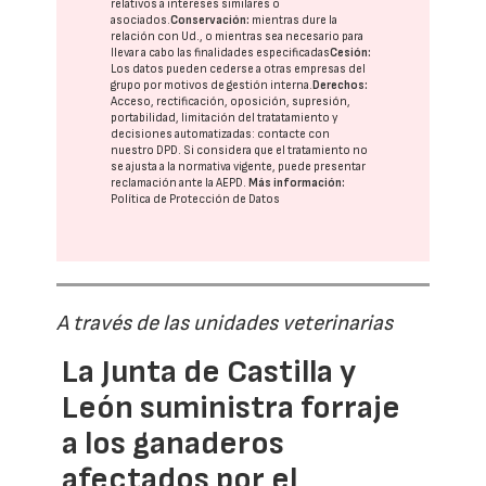
relativos a intereses similares o
asociados.
Conservación:
mientras dure la
relación con Ud., o mientras sea necesario para
llevar a cabo las finalidades especificadas
Cesión:
Los datos pueden cederse a otras
empresas del
grupo
por motivos de gestión interna.
Derechos:
Acceso, rectificación, oposición, supresión,
portabilidad, limitación del tratatamiento y
decisiones automatizadas:
contacte con
nuestro DPD
. Si considera que el tratamiento no
se ajusta a la normativa vigente, puede presentar
reclamación ante la
AEPD
.
Más información:
Política de Protección de Datos
A través de las unidades veterinarias
La Junta de Castilla y
León suministra forraje
a los ganaderos
afectados por el