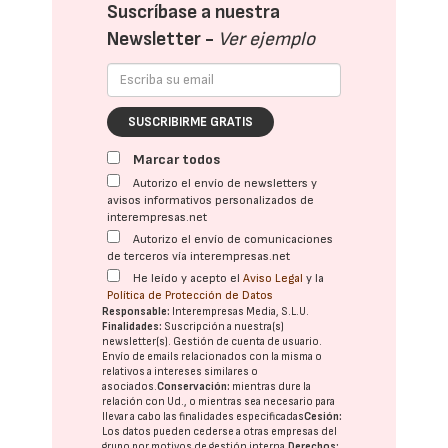
Suscríbase a nuestra
Newsletter -
Ver ejemplo
SUSCRIBIRME GRATIS
Marcar todos
Autorizo el envío de newsletters y
avisos informativos personalizados de
interempresas.net
Autorizo el envío de comunicaciones
de terceros vía interempresas.net
He leído y acepto el
Aviso Legal
y la
Política de Protección de Datos
Responsable:
Interempresas Media, S.L.U.
Finalidades:
Suscripción a nuestra(s)
newsletter(s). Gestión de cuenta de usuario.
Envío de emails relacionados con la misma o
relativos a intereses similares o
asociados.
Conservación:
mientras dure la
relación con Ud., o mientras sea necesario para
llevar a cabo las finalidades especificadas
Cesión:
Los datos pueden cederse a otras
empresas del
grupo
por motivos de gestión interna.
Derechos: