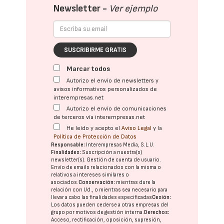
Newsletter -
Ver ejemplo
SUSCRIBIRME GRATIS
Marcar todos
Autorizo el envío de newsletters y
avisos informativos personalizados de
interempresas.net
Autorizo el envío de comunicaciones
de terceros vía interempresas.net
He leído y acepto el
Aviso Legal
y la
Política de Protección de Datos
Responsable:
Interempresas Media, S.L.U.
Finalidades:
Suscripción a nuestra(s)
newsletter(s). Gestión de cuenta de usuario.
Envío de emails relacionados con la misma o
relativos a intereses similares o
asociados.
Conservación:
mientras dure la
relación con Ud., o mientras sea necesario para
llevar a cabo las finalidades especificadas
Cesión:
Los datos pueden cederse a otras
empresas del
grupo
por motivos de gestión interna.
Derechos:
Acceso, rectificación, oposición, supresión,