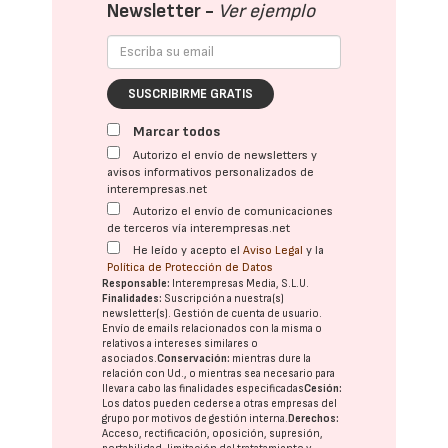
Newsletter -
Ver ejemplo
SUSCRIBIRME GRATIS
Marcar todos
Autorizo el envío de newsletters y
avisos informativos personalizados de
interempresas.net
Autorizo el envío de comunicaciones
de terceros vía interempresas.net
He leído y acepto el
Aviso Legal
y la
Política de Protección de Datos
Responsable:
Interempresas Media, S.L.U.
Finalidades:
Suscripción a nuestra(s)
newsletter(s). Gestión de cuenta de usuario.
Envío de emails relacionados con la misma o
relativos a intereses similares o
asociados.
Conservación:
mientras dure la
relación con Ud., o mientras sea necesario para
llevar a cabo las finalidades especificadas
Cesión:
Los datos pueden cederse a otras
empresas del
grupo
por motivos de gestión interna.
Derechos:
Acceso, rectificación, oposición, supresión,