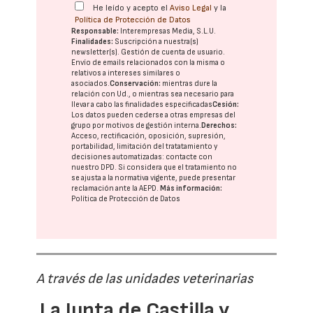
He leído y acepto el
Aviso Legal
y la
Política de Protección de Datos
Responsable:
Interempresas Media, S.L.U.
Finalidades:
Suscripción a nuestra(s)
newsletter(s). Gestión de cuenta de usuario.
Envío de emails relacionados con la misma o
relativos a intereses similares o
asociados.
Conservación:
mientras dure la
relación con Ud., o mientras sea necesario para
llevar a cabo las finalidades especificadas
Cesión:
Los datos pueden cederse a otras
empresas del
grupo
por motivos de gestión interna.
Derechos:
Acceso, rectificación, oposición, supresión,
portabilidad, limitación del tratatamiento y
decisiones automatizadas:
contacte con
nuestro DPD
. Si considera que el tratamiento no
se ajusta a la normativa vigente, puede presentar
reclamación ante la
AEPD
.
Más información:
Política de Protección de Datos
A través de las unidades veterinarias
La Junta de Castilla y