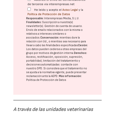
de terceros vía interempresas.net
He leído y acepto el
Aviso Legal
y la
Política de Protección de Datos
Responsable:
Interempresas Media, S.L.U.
Finalidades:
Suscripción a nuestra(s)
newsletter(s). Gestión de cuenta de usuario.
Envío de emails relacionados con la misma o
relativos a intereses similares o
asociados.
Conservación:
mientras dure la
relación con Ud., o mientras sea necesario para
llevar a cabo las finalidades especificadas
Cesión:
Los datos pueden cederse a otras
empresas del
grupo
por motivos de gestión interna.
Derechos:
Acceso, rectificación, oposición, supresión,
portabilidad, limitación del tratatamiento y
decisiones automatizadas:
contacte con
nuestro DPD
. Si considera que el tratamiento no
se ajusta a la normativa vigente, puede presentar
reclamación ante la
AEPD
.
Más información:
Política de Protección de Datos
A través de las unidades veterinarias