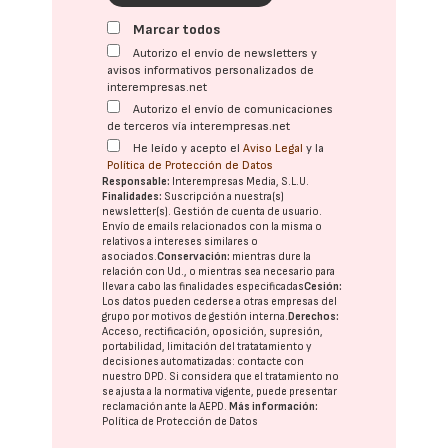
Marcar todos
Autorizo el envío de newsletters y
avisos informativos personalizados de
interempresas.net
Autorizo el envío de comunicaciones
de terceros vía interempresas.net
He leído y acepto el
Aviso Legal
y la
Política de Protección de Datos
Responsable:
Interempresas Media, S.L.U.
Finalidades:
Suscripción a nuestra(s)
newsletter(s). Gestión de cuenta de usuario.
Envío de emails relacionados con la misma o
relativos a intereses similares o
asociados.
Conservación:
mientras dure la
relación con Ud., o mientras sea necesario para
llevar a cabo las finalidades especificadas
Cesión:
Los datos pueden cederse a otras
empresas del
grupo
por motivos de gestión interna.
Derechos:
Acceso, rectificación, oposición, supresión,
portabilidad, limitación del tratatamiento y
decisiones automatizadas:
contacte con
nuestro DPD
. Si considera que el tratamiento no
se ajusta a la normativa vigente, puede presentar
reclamación ante la
AEPD
.
Más información:
Política de Protección de Datos