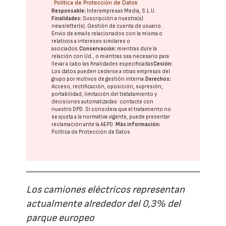
Política de Protección de Datos
Responsable:
Interempresas Media, S.L.U.
Finalidades:
Suscripción a nuestra(s)
newsletter(s). Gestión de cuenta de usuario.
Envío de emails relacionados con la misma o
relativos a intereses similares o
asociados.
Conservación:
mientras dure la
relación con Ud., o mientras sea necesario para
llevar a cabo las finalidades especificadas
Cesión:
Los datos pueden cederse a otras
empresas del
grupo
por motivos de gestión interna.
Derechos:
Acceso, rectificación, oposición, supresión,
portabilidad, limitación del tratatamiento y
decisiones automatizadas:
contacte con
nuestro DPD
. Si considera que el tratamiento no
se ajusta a la normativa vigente, puede presentar
reclamación ante la
AEPD
.
Más información:
Política de Protección de Datos
Los camiones eléctricos representan
actualmente alrededor del 0,3% del
parque europeo