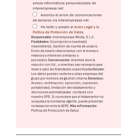
avisos informativos personalizados de
interempresas.net
Autorizo el envío de comunicaciones
de terceros vía interempresas.net
He leído y acepto el
Aviso Legal
y la
Política de Protección de Datos
Responsable:
Interempresas Media, S.L.U.
Finalidades:
Suscripción a nuestra(s)
newsletter(s). Gestión de cuenta de usuario.
Envío de emails relacionados con la misma o
relativos a intereses similares o
asociados.
Conservación:
mientras dure la
relación con Ud., o mientras sea necesario para
llevar a cabo las finalidades especificadas
Cesión:
Los datos pueden cederse a otras
empresas del
grupo
por motivos de gestión interna.
Derechos:
Acceso, rectificación, oposición, supresión,
portabilidad, limitación del tratatamiento y
decisiones automatizadas:
contacte con
nuestro DPD
. Si considera que el tratamiento no
se ajusta a la normativa vigente, puede presentar
reclamación ante la
AEPD
.
Más información:
Política de Protección de Datos