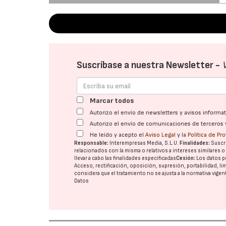
Suscríbase a nuestra Newsletter -
Marcar todos
Autorizo el envío de newsletters y avisos inform
Autorizo el envío de comunicaciones de terceros 
He leído y acepto el
Aviso Legal
y la
Política de Pr
Responsable:
Interempresas Media, S.L.U.
Finalidades:
Suscri
relacionados con la misma o relativos a intereses similares 
llevar a cabo las finalidades especificadas
Cesión:
Los datos p
Acceso, rectificación, oposición, supresión, portabilidad, l
considera que el tratamiento no se ajusta a la normativa vige
Datos