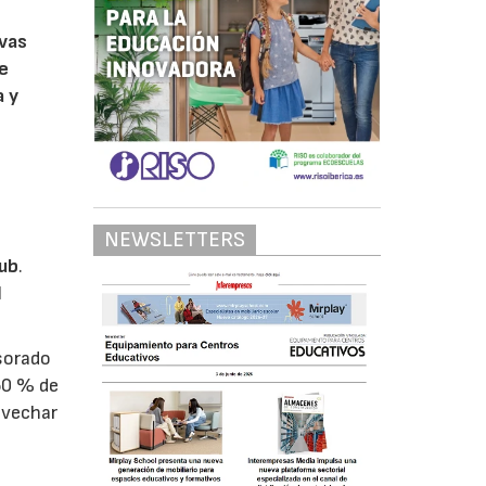
evas
de
a y
NEWSLETTERS
ub
.
l
esorado
 50 % de
ovechar