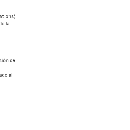
tions',
do la
sión de
ado al