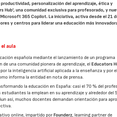
 productividad, personalización del aprendizaje, ética y
rs Hub', una comunidad exclusiva para profesorado, y nu
Microsoft 365 Copilot. La iniciativa, activa desde el 21 
res y centros para liderar una educación más innovador
 el aula
ucación española mediante el lanzamiento de un programa
n de una comunidad pionera de aprendizaje, el
Educators H
r la inteligencia artificial aplicada a la enseñanza y por e
como informa la entidad en nota de prensa.
ansformando la educación en España: casi el 70 % del prof
s estudiantes la emplean en su aprendizaje y alrededor del
io. Aun así, muchos docentes demandan orientación para apr
ctiva.
tivo online, impartido por
Founderz
, learning partner de