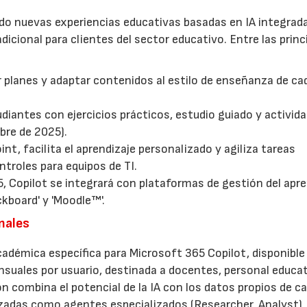
ado nuevas experiencias educativas basadas en IA integrad
dicional para clientes del sector educativo. Entre las princ
r planes y adaptar contenidos al estilo de enseñanza de ca
diantes con ejercicios prácticos, estudio guiado y activid
bre de 2025).
t, facilita el aprendizaje personalizado y agiliza tareas
troles para equipos de TI.
, Copilot se integrará con plataformas de gestión del apre
ckboard' y 'Moodle™'.
nales
démica específica para Microsoft 365 Copilot, disponible
nsuales por usuario, destinada a docentes, personal educat
 combina el potencial de la IA con los datos propios de c
zadas como agentes especializados (Researcher, Analyst),