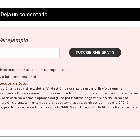
Deja un comentario
Ver ejemplo
SUSCRIBIRME GRATIS
ativos personalizados de interempresas.net
vía interempresas.net
otección de Datos
pción a nuestra(s) newsletter(s). Gestión de cuenta de usuario. Envío de emails
o asociados.
Conservación:
mientras dure la relación con Ud., o mientras sea necesario para
ueden cederse a otras
empresas del grupo
por motivos de gestión interna.
Derechos:
imitación del tratatamiento y decisiones automatizadas:
contacte con nuestro DPD
. Si
nte, puede presentar reclamación ante la
AEPD
.
Más información:
Política de Protección de