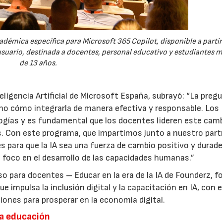
émica específica para Microsoft 365 Copilot, disponible a partir
suario, destinada a docentes, personal educativo y estudiantes 
de 13 años.
eligencia Artificial de Microsoft España, subrayó: “La preg
sino cómo integrarla de manera efectiva y responsable. Los
ogías y es fundamental que los docentes lideren este camb
 Con este programa, que impartimos junto a nuestro part
para que la IA sea una fuerza de cambio positivo y durad
l foco en el desarrollo de las capacidades humanas.”
so para docentes – Educar en la era de la IA de Founderz, 
 que impulsa la inclusión digital y la capacitación en IA, con e
ones para prosperar en la economía digital.
a educación