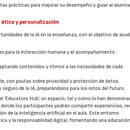
tas prácticas para mejorar su desempeño y guiar al alumn
ética y personalización
rtunidades de la IA en la enseñanza, con el objetivo de ayud
mpo para la interacción humana y el acompañamiento
03/06/2026
01/07/2026
adaptando contenidos y ritmos a las necesidades de cada
ble, con pautas sobre privacidad y protección de datos.
y seguro de la IA, preparándolos para los retos del futuro.
el 'Educators Hub', un espacio, tal y como lo han denomina
” donde los participantes podrán compartir experiencias, re
ón de la inteligencia artificial en el aula. Este entorno
tica y la responsabilidad digital, fomentando una educació