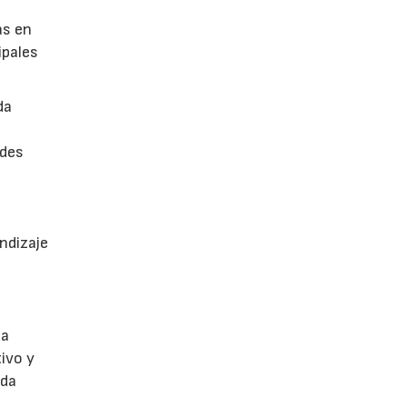
as en
ipales
da
ades
ndizaje
 a
ivo y
ada