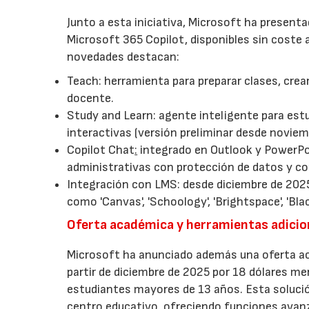
Junto a esta iniciativa, Microsoft ha present
Microsoft 365 Copilot, disponibles sin coste a
novedades destacan:
Teach: herramienta para preparar clases, crea
docente.
Study and Learn: agente inteligente para estu
interactivas (versión preliminar desde noviem
Copilot Chat
:
integrado en Outlook y PowerPoin
administrativas con protección de datos y con
Integración con LMS: desde diciembre de 2025
como 'Canvas', 'Schoology', 'Brightspace', 'Bla
Oferta académica y herramientas adicio
Microsoft ha anunciado además una oferta aca
partir de diciembre de 2025 por 18 dólares me
estudiantes mayores de 13 años. Esta solución
centro educativo, ofreciendo funciones avan