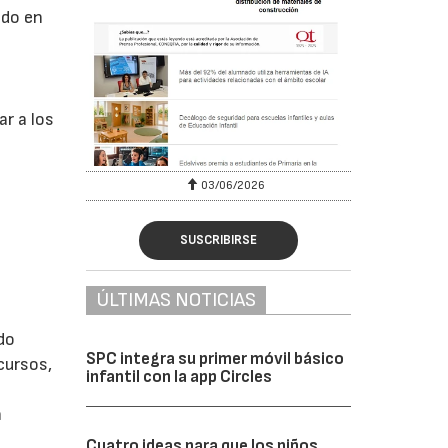
ado en
ar a los
03/06/2026
SUSCRIBIRSE
ÚLTIMAS NOTICIAS
do
SPC integra su primer móvil básico
cursos,
infantil con la app Circles
n
Cuatro ideas para que los niños