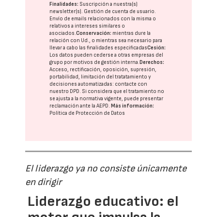
Finalidades:
Suscripción a nuestra(s)
newsletter(s). Gestión de cuenta de usuario.
Envío de emails relacionados con la misma o
relativos a intereses similares o
asociados.
Conservación:
mientras dure la
relación con Ud., o mientras sea necesario para
llevar a cabo las finalidades especificadas
Cesión:
Los datos pueden cederse a otras
empresas del
grupo
por motivos de gestión interna.
Derechos:
Acceso, rectificación, oposición, supresión,
portabilidad, limitación del tratatamiento y
decisiones automatizadas:
contacte con
nuestro DPD
. Si considera que el tratamiento no
se ajusta a la normativa vigente, puede presentar
reclamación ante la
AEPD
.
Más información:
Política de Protección de Datos
El liderazgo ya no consiste únicamente
en dirigir
Liderazgo educativo: el