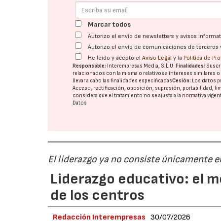
Marcar todos
Autorizo el envío de newsletters y avisos inform
Autorizo el envío de comunicaciones de terceros 
He leído y acepto el
Aviso Legal
y la
Política de Pr
Responsable:
Interempresas Media, S.L.U.
Finalidades:
Suscri
relacionados con la misma o relativos a intereses similares 
llevar a cabo las finalidades especificadas
Cesión:
Los datos p
Acceso, rectificación, oposición, supresión, portabilidad, l
considera que el tratamiento no se ajusta a la normativa vige
Datos
El liderazgo ya no consiste únicamente en
Liderazgo educativo: el m
de los centros
Redacción Interempresas
30/07/2026