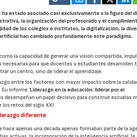
o ha estado asociado casi exclusivamente a la figura del d
strativa, la organización del profesorado y el cumplimient
ad de los colegios e institutos, la digitalización, la div
ia artificial han cambiado profundamente este paradigma.
 como la capacidad de generar una visión compartida, impul
s necesarias para que docentes y estudiantes desarrollen 
ar un centro, sino de liderar el aprendizaje.
razgo entre los factores con mayor impacto sobre la calida
. Su informe ‘
Liderazgo en la educación: liderar por el
vos desempeñan un papel decisivo para construir escuelas 
 los retos del siglo XXI.
derazgo diferente
e hace apenas una década apenas formaban parte de la ag
 activas, la incorporación de la inteligencia artificial, la