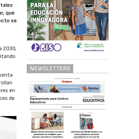
itales
r, que
ecto se
a 2030,
vitando
NEWSLETTERS
esenta
rollan
ares en
ces de