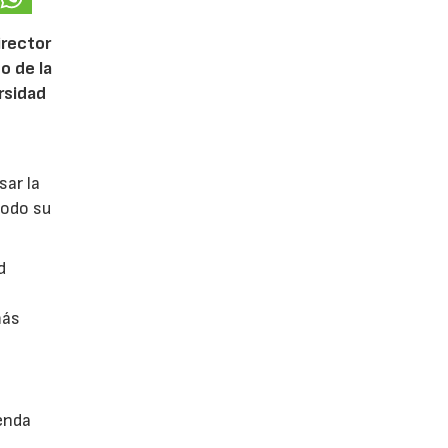
irector
o de la
ersidad
sar la
todo su
d
más
enda