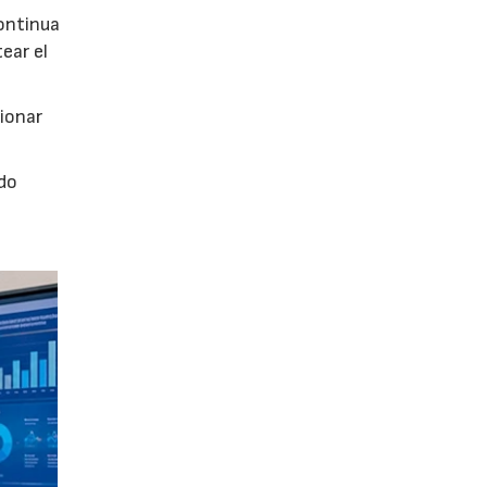
continua
ear el
tionar
ado