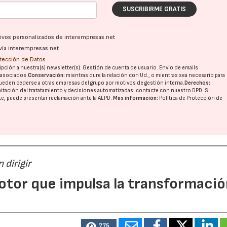
SUSCRIBIRME GRATIS
ativos personalizados de interempresas.net
vía interempresas.net
otección de Datos
pción a nuestra(s) newsletter(s). Gestión de cuenta de usuario. Envío de emails
o asociados.
Conservación:
mientras dure la relación con Ud., o mientras sea necesario para
ueden cederse a otras
empresas del grupo
por motivos de gestión interna.
Derechos:
imitación del tratatamiento y decisiones automatizadas:
contacte con nuestro DPD
. Si
nte, puede presentar reclamación ante la
AEPD
.
Más información:
Política de Protección de
 dirigir
otor que impulsa la transformaci
775